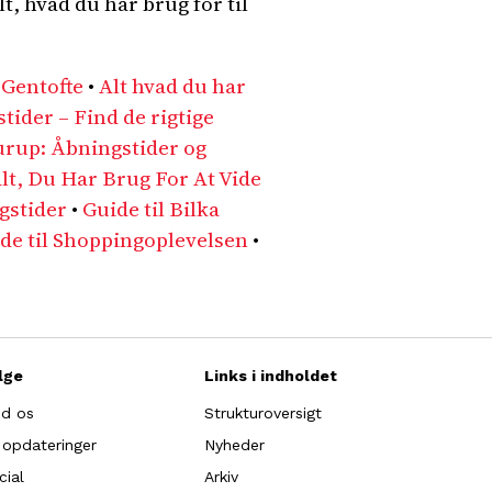
t, hvad du har brug for til
 Gentofte
•
Alt hvad du har
ider – Find de rigtige
Hurup: Åbningstider og
lt, Du Har Brug For At Vide
gstider
•
Guide til Bilka
de til Shoppingoplevelsen
•
lge
Links i indholdet
nd os
Strukturoversigt
 opdateringer
Nyheder
cial
Arkiv