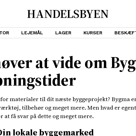
HANDELSBYEN
TOR
LEJEMÅL
LAGER
KURSER
BESKÆF
høver at vide om B
bningstider
 for materialer til dit næste byggeprojekt? Bygma er
, værktøj, tilbehør og meget mere. Men hvad er ege
r at få svar på dette og meget mere.
Din lokale byggemarked