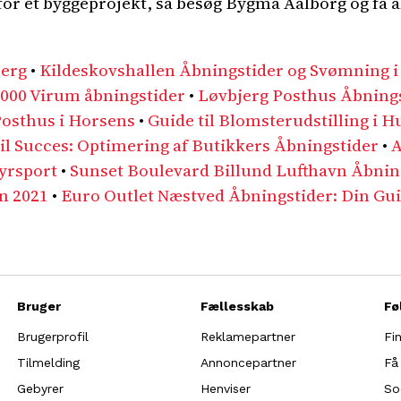
for et byggeprojekt, så besøg Bygma Aalborg og få al
jerg
•
Kildeskovshallen Åbningstider og Svømning i
1000 Virum åbningstider
•
Løvbjerg Posthus Åbningst
Posthus i Horsens
•
Guide til Blomsterudstilling i 
til Succes: Optimering af Butikkers Åbningstider
•
A
yrsport
•
Sunset Boulevard Billund Lufthavn Åbnin
n 2021
•
Euro Outlet Næstved Åbningstider: Din Gui
Bruger
Fællesskab
Fø
Brugerprofil
Reklamepartner
Fi
Tilmelding
Annoncepartner
Få
Gebyrer
Henviser
So