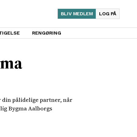
BLIV MEDLEM
LOG PÅ
TIGELSE
RENGØRING
ygma
 din pålidelige partner, når
ntlig Bygma Aalborgs