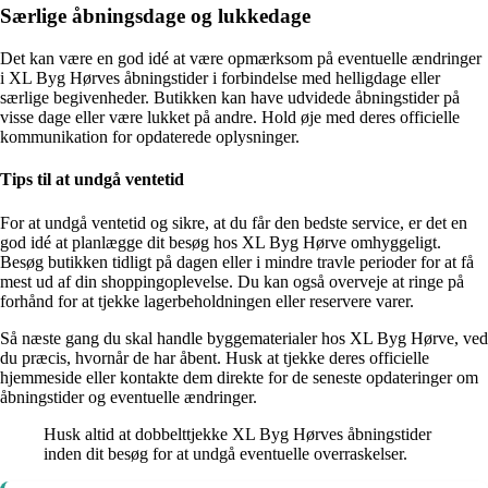
Særlige åbningsdage og lukkedage
Det kan være en god idé at være opmærksom på eventuelle ændringer
i XL Byg Hørves åbningstider i forbindelse med helligdage eller
særlige begivenheder. Butikken kan have udvidede åbningstider på
visse dage eller være lukket på andre. Hold øje med deres officielle
kommunikation for opdaterede oplysninger.
Tips til at undgå ventetid
For at undgå ventetid og sikre, at du får den bedste service, er det en
god idé at planlægge dit besøg hos XL Byg Hørve omhyggeligt.
Besøg butikken tidligt på dagen eller i mindre travle perioder for at få
mest ud af din shoppingoplevelse. Du kan også overveje at ringe på
forhånd for at tjekke lagerbeholdningen eller reservere varer.
Så næste gang du skal handle byggematerialer hos XL Byg Hørve, ved
du præcis, hvornår de har åbent. Husk at tjekke deres officielle
hjemmeside eller kontakte dem direkte for de seneste opdateringer om
åbningstider og eventuelle ændringer.
Husk altid at dobbelttjekke XL Byg Hørves åbningstider
inden dit besøg for at undgå eventuelle overraskelser.