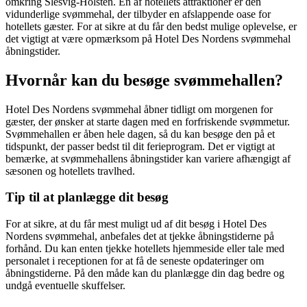
omkring Slesvig-Holsten. En af hotellets attraktioner er den
vidunderlige svømmehal, der tilbyder en afslappende oase for
hotellets gæster. For at sikre at du får den bedst mulige oplevelse, er
det vigtigt at være opmærksom på Hotel Des Nordens svømmehal
åbningstider.
Hvornår kan du besøge svømmehallen?
Hotel Des Nordens svømmehal åbner tidligt om morgenen for
gæster, der ønsker at starte dagen med en forfriskende svømmetur.
Svømmehallen er åben hele dagen, så du kan besøge den på et
tidspunkt, der passer bedst til dit ferieprogram. Det er vigtigt at
bemærke, at svømmehallens åbningstider kan variere afhængigt af
sæsonen og hotellets travlhed.
Tip til at planlægge dit besøg
For at sikre, at du får mest muligt ud af dit besøg i Hotel Des
Nordens svømmehal, anbefales det at tjekke åbningstiderne på
forhånd. Du kan enten tjekke hotellets hjemmeside eller tale med
personalet i receptionen for at få de seneste opdateringer om
åbningstiderne. På den måde kan du planlægge din dag bedre og
undgå eventuelle skuffelser.