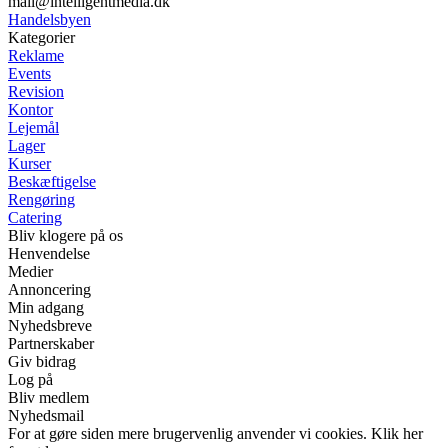
mail@intelligentmedia.dk
Handelsbyen
Kategorier
Reklame
Events
Revision
Kontor
Lejemål
Lager
Kurser
Beskæftigelse
Rengøring
Catering
Bliv klogere på os
Henvendelse
Medier
Annoncering
Min adgang
Nyhedsbreve
Partnerskaber
Giv bidrag
Log på
Bliv medlem
Nyhedsmail
For at gøre siden mere brugervenlig anvender vi cookies. Klik her