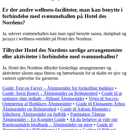
Er der andre wellness-faciliteter, man kan benytte i
forbindelse med svømmehallen på Hotel des
Nordens?
Ja, udover svømmehallen kan man også benytte sauna, dampbad og
jacuzzi i wellness-området på Hotel des Nordens.
Tilbyder Hotel des Nordens særlige arrangementer
eller aktiviteter i forbindelse med svømmehallen?
Ja, Hotel des Nordens tilbyder forskellige arrangementer og
aktiviteter såsom aqua fitness og børnebassin for at skabe en sjov og
varieret oplevelse for gæsterne.
Guide: Fest og Farver – Åbningstider for forskellige butikker
•
Guide: Seest Bageri – Åbningstider og Beliggenhed
•
Guide til at
optimere dine indkøb – Billund Åbningstider
•
Vejen til Succes:
Optimering af Butikkers Åbningstider
•
Guide til Elgiganten Århus
Åbningstider og Beliggenhed
•
Guide til Adonis Blomster i
Silkeborg: Åbningstider og Indblik
•
Pantstation Tåstrup
Åbningstider – En Komplet Guide
•
Alt du behøver at vide om
Rigshospitalets blodbank – Åbningstider og mere
•
Guide til
åbningstider for Billigblomst i Langeskov
•
Guiden til Billund