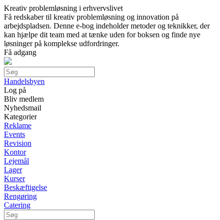
Kreativ problemløsning i erhvervslivet
Få redskaber til kreativ problemløsning og innovation på
arbejdspladsen. Denne e-bog indeholder metoder og teknikker, der
kan hjælpe dit team med at tænke uden for boksen og finde nye
løsninger på komplekse udfordringer.
Få adgang
Handelsbyen
Log på
Bliv medlem
Nyhedsmail
Kategorier
Reklame
Events
Revision
Kontor
Lejemål
Lager
Kurser
Beskæftigelse
Rengøring
Catering