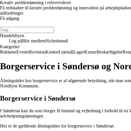
Kreativ problemløsning i erhvervslivet
Få redskaber til kreativ problemløsning og innovation på arbejdsplads
udfordringer.
Få adgang
Handelsbyen
Log på
Bliv medlem
Nyhedsmail
Kategorier
Reklame
Events
Revision
Kontor
Lejemål
Lager
Kurser
Beskæftigelse
Ren
Borgerservice i Søndersø og No
Åbningstider hos borgerservice er af afgørende betydning, når man som 
Nordfyns Kommune.
Borgerservice i Søndersø
I Søndersø kan du som borger få bistand og vejledning i forhold til en la
selvbetjeningsløsninger.
Her er de gældende åbningstider for borgerservice i Søndersø: