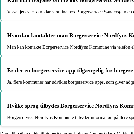
Kan man betjenes online hos Borgerservice Sønder
Visse tjenester kan klares online hos Borgerservice Søndersø, men de
Hvordan kontakter man Borgerservice Nordfyns 
Man kan kontakte Borgerservice Nordfyns Kommune via telefon ell
Er der en borgerservice-app tilgængelig for borgere
Ja, flere kommuner har udviklet borgerservice-apps, som giver adgan
Hvilke sprog tilbydes Borgerservice Nordfyns Ko
Borgerservice Nordfyns Kommune tilbyder information på flere s
Den ultimative guide til SuperBrugsen Løkken åbningstider
•
Guide ti