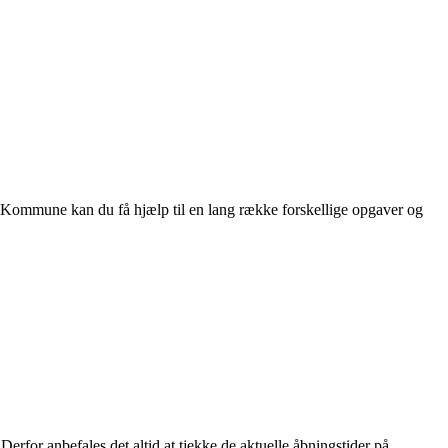
 Kommune kan du få hjælp til en lang række forskellige opgaver og
erfor anbefales det altid at tjekke de aktuelle åbningstider på