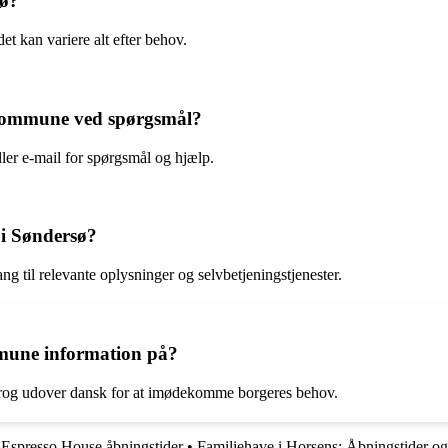
sø?
t kan variere alt efter behov.
Kommune ved spørgsmål?
er e-mail for spørgsmål og hjælp.
 i Søndersø?
g til relevante oplysninger og selvbetjeningstjenester.
mmune information på?
prog udover dansk for at imødekomme borgeres behov.
l Espresso House åbningstider
•
Familiehave i Horsens: Åbningstider og