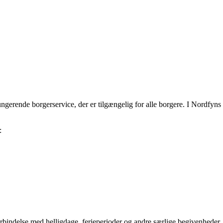
rende borgerservice, der er tilgængelig for alle borgere. I Nordfyns
:
rbindelse med helligdage, ferieperioder og andre særlige begivenheder. D