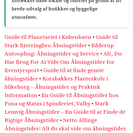
tiltrækker både lokale og turister på grund af sit
brede udvalg af butikker og hyggelige
atmosfære.
Guide til Planetariet i København
•
Guide til
Stark Bjerringbro Åbningstider
•
Edderup
Autoophug: Åbningstider og Service
•
Alt, Du
Har Brug For At Vide Om Åbningstider for
Eventyrsport
•
Guide til at finde gemte
åbningstider
•
Korsbakkes Planteskole i
Silkeborg – Åbningstider og Praktisk
Information
•
En Guide til Åbningstider hos
Fona og Matas i Spinderiet, Valby
•
Stark
Lemvig Åbningstider – En Guide til at Finde de
Rigtige Åbningstider
•
Netto Allinge
Åbningstider: Alt du skal vide om åbningstider