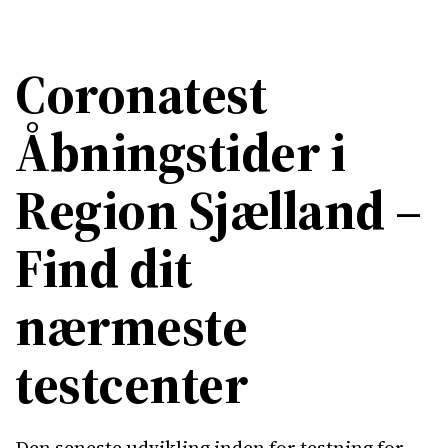
Coronatest
Åbningstider i
Region Sjælland –
Find dit
nærmeste
testcenter
Den seneste udvikling inden for testning for