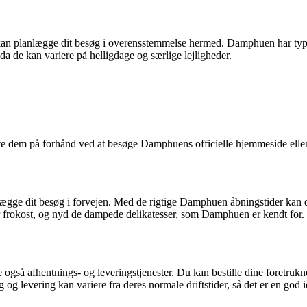
kan planlægge dit besøg i overensstemmelse hermed. Damphuen har typ
 da de kan variere på helligdage og særlige lejligheder.
æfte dem på forhånd ved at besøge Damphuens officielle hjemmeside elle
ægge dit besøg i forvejen. Med de rigtige Damphuen åbningstider kan du
er frokost, og nyd de dampede delikatesser, som Damphuen er kendt for.
 også afhentnings- og leveringstjenester. Du kan bestille dine foretrukne
levering kan variere fra deres normale driftstider, så det er en god ide 