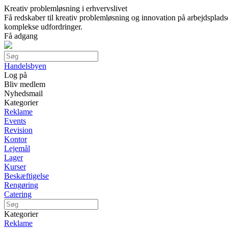
Kreativ problemløsning i erhvervslivet
Få redskaber til kreativ problemløsning og innovation på arbejdsplad
komplekse udfordringer.
Få adgang
Handelsbyen
Log på
Bliv medlem
Nyhedsmail
Kategorier
Reklame
Events
Revision
Kontor
Lejemål
Lager
Kurser
Beskæftigelse
Rengøring
Catering
Kategorier
Reklame