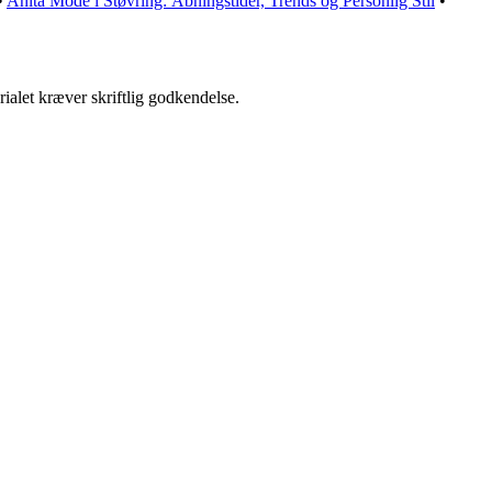
•
Anita Mode i Støvring: Åbningstider, Trends og Personlig Stil
•
ialet kræver skriftlig godkendelse.