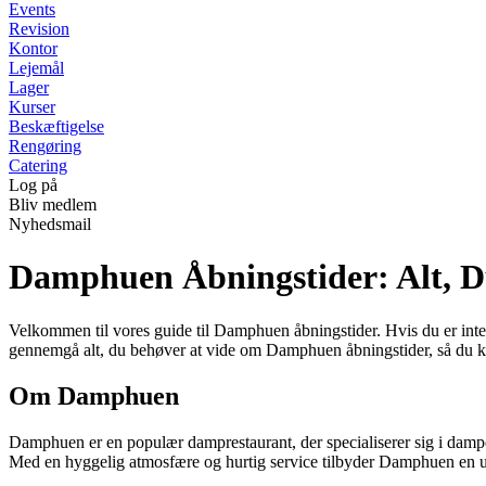
Events
Revision
Kontor
Lejemål
Lager
Kurser
Beskæftigelse
Rengøring
Catering
Log på
Bliv medlem
Nyhedsmail
Damphuen Åbningstider: Alt, D
Velkommen til vores guide til Damphuen åbningstider. Hvis du er intere
gennemgå alt, du behøver at vide om Damphuen åbningstider, så du 
Om Damphuen
Damphuen er en populær damprestaurant, der specialiserer sig i damped
Med en hyggelig atmosfære og hurtig service tilbyder Damphuen en uni