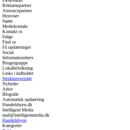
Fællesskab
Reklamepartner
Annoncepartner
Henviser
Støtte
Mediekontakt
Kontakt os
Følge
Find os
Få opdateringer
Social
Informationsbrev
Brugergruppe
Lokalbefolkning
Links i indholdet
Strukturoversigt
Nyheder
Arkiv
Blogside
Automatisk opdatering
Handelsbyen.dk
Intelligent Media
mail@intelligentmedia.dk
Handelsbyen
Kategorier