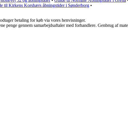
stoftevej 52 og åbningstider
•
Guide til Normale Åbningstider i Grenå
e til Kirkens Korshærs åbningstider i Sønderborg
•
odtager betaling for køb via vores henvisninger.
tjene penge gennem samarbejdsaftaler med forhandlere. Genbrug af mater