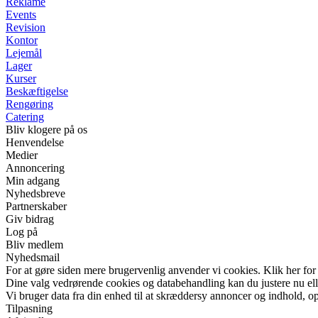
Reklame
Events
Revision
Kontor
Lejemål
Lager
Kurser
Beskæftigelse
Rengøring
Catering
Bliv klogere på os
Henvendelse
Medier
Annoncering
Min adgang
Nyhedsbreve
Partnerskaber
Giv bidrag
Log på
Bliv medlem
Nyhedsmail
For at gøre siden mere brugervenlig anvender vi cookies. Klik her for
Dine valg vedrørende cookies og databehandling kan du justere nu elle
Vi bruger data fra din enhed til at skræddersy annoncer og indhold, op
Tilpasning