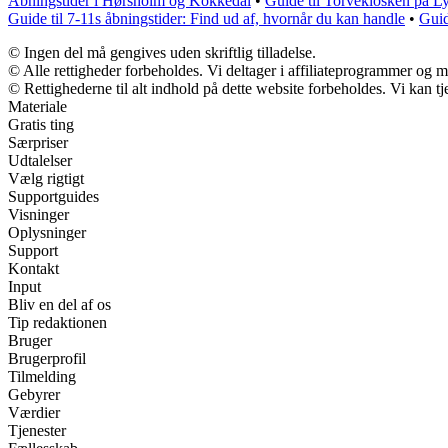
Åbningstider i Hørsholm og Kokkedal
•
Guide til Torvekiosken på Ly
Guide til 7-11s åbningstider: Find ud af, hvornår du kan handle
•
Guid
© Ingen del må gengives uden skriftlig tilladelse.
© Alle rettigheder forbeholdes. Vi deltager i affiliateprogrammer og m
© Rettighederne til alt indhold på dette website forbeholdes. Vi kan 
Materiale
Gratis ting
Særpriser
Udtalelser
Vælg rigtigt
Supportguides
Visninger
Oplysninger
Support
Kontakt
Input
Bliv en del af os
Tip redaktionen
Bruger
Brugerprofil
Tilmelding
Gebyrer
Værdier
Tjenester