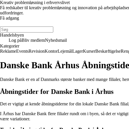
Kreativ problemløsning i erhvervslivet
Få redskaber til kreativ problemløsning og innovation på arbejdsplads
udfordringer.
Få adgang
Handelsbyen
Log på
Bliv medlem
Nyhedsmail
Kategorier
Reklame
Events
Revision
Kontor
Lejemål
Lager
Kurser
Beskæftigelse
Ren
Danske Bank Århus Åbningstide
Danske Bank er en af Danmarks største banker med mange filialer, heru
Åbningstider for Danske Bank i Århus
Det er vigtigt at kende åbningstiderne for din lokale Danske Bank filial,
I Århus har Danske Bank flere filialer rundt om i byen, så det er vigtigt
være variationer.