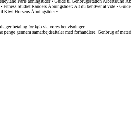
isneyland Paris åbningstider
•
Guide til Genbrugsstation Albertslund Åb
•
Fitness Studiet Randers Åbningstider: Alt du behøver at vide
•
Guide
til Kiwi Horsens Åbningstider
•
dtager betaling for køb via vores henvisninger.
jene penge gennem samarbejdsaftaler med forhandlere. Genbrug af materi