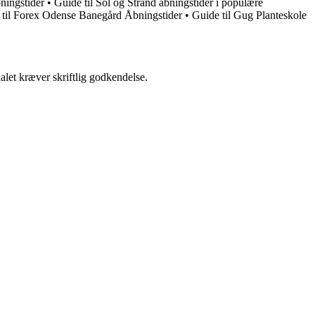
ningstider
•
Guide til Sol og Strand åbningstider i populære
 til Forex Odense Banegård Åbningstider
•
Guide til Gug Planteskole
alet kræver skriftlig godkendelse.