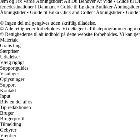
Jem og Fix Varde Åbningstider: Alt Du Behøver At Vide
•
Guide til D
feriedestinationer i Danmark
•
Guide til Løkken Butikker Åbningstider
Åbningstider
•
Guide til Bilka Click and Collect Åbningstider
•
Guide 
© Ingen del må gengives uden skriftlig tilladelse.
© Alle rettigheder forbeholdes. Vi deltager i affiliateprogrammer og mo
© Rettighederne til alt indhold på dette website forbeholdes. Vi kan t
Materiale
Gratis ting
Særpriser
Udtalelser
Vælg rigtigt
Supportguides
Visninger
Oplysninger
Support
Kontakt
Input
Bliv en del af os
Tip redaktionen
Bruger
Brugerprofil
Tilmelding
Gebyrer
Værdier