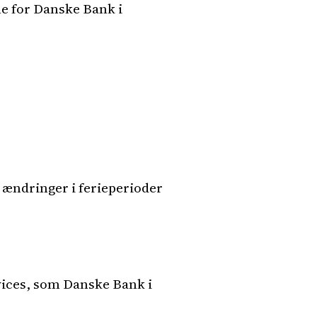
e for Danske Bank i
 ændringer i ferieperioder
rvices, som Danske Bank i