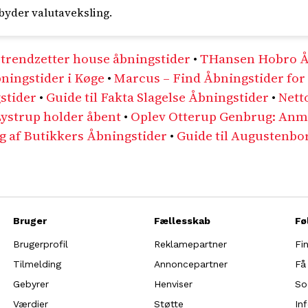
lbyder valutaveksling.
 trendzetter house åbningstider
•
THansen Hobro Å
bningstider i Køge
•
Marcus – Find Åbningstider for 
gstider
•
Guide til Fakta Slagelse Åbningstider
•
Nett
Lystrup holder åbent
•
Oplev Otterup Genbrug: Anme
ng af Butikkers Åbningstider
•
Guide til Augustenbo
Bruger
Fællesskab
Fø
Brugerprofil
Reklamepartner
Fi
Tilmelding
Annoncepartner
Få
Gebyrer
Henviser
So
Værdier
Støtte
In