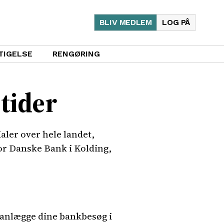
BLIV MEDLEM
LOG PÅ
TIGELSE
RENGØRING
tider
ler over hele landet,
or Danske Bank i Kolding,
planlægge dine bankbesøg i