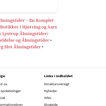
bningstider – En Komplet
Butikker i Hjørring og Aars
o Lystrup Åbningstider:
ldelse og Åbningstider
•
rg Slot Åbningstider
•
lge
Links i indholdet
nd os
Strukturoversigt
 opdateringer
Nyheder
cial
Arkiv
formationsbrev
Blogside