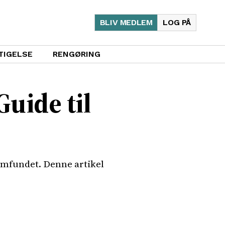
BLIV MEDLEM
LOG PÅ
TIGELSE
RENGØRING
uide til
samfundet. Denne artikel