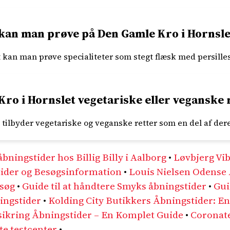
r kan man prøve på Den Gamle Kro i Hornsle
kan man prøve specialiteter som stegt flæsk med persilleso
ro i Hornslet vegetariske eller veganske 
t tilbyder vegetariske og veganske retter som en del af de
åbningstider hos Billig Billy i Aalborg
•
Løvbjerg Vi
tider og Besøgsinformation
•
Louis Nielsen Odense 
esøg
•
Guide til at håndtere Smyks åbningstider
•
Gui
ingstider
•
Kolding City Butikkers Åbningstider: En 
ikring Åbningstider – En Komplet Guide
•
Coronate
te testcenter
•