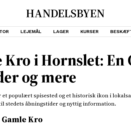
HANDELSBYEN
TOR
LEJEMÅL
LAGER
KURSER
BESKÆF
Kro i Hornslet: En G
der og mere
 et populært spisested og et historisk ikon i lokal
til stedets åbningstider og nyttig information.
n Gamle Kro