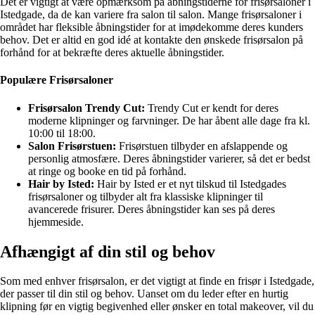
Det er vigtigt at være opmærksom på åbningstiderne for frisørsaloner i
Istedgade, da de kan variere fra salon til salon. Mange frisørsaloner i
området har fleksible åbningstider for at imødekomme deres kunders
behov. Det er altid en god idé at kontakte den ønskede frisørsalon på
forhånd for at bekræfte deres aktuelle åbningstider.
Populære Frisørsaloner
Frisørsalon Trendy Cut:
Trendy Cut er kendt for deres
moderne klipninger og farvninger. De har åbent alle dage fra kl.
10:00 til 18:00.
Salon Frisørstuen:
Frisørstuen tilbyder en afslappende og
personlig atmosfære. Deres åbningstider varierer, så det er bedst
at ringe og booke en tid på forhånd.
Hair by Isted:
Hair by Isted er et nyt tilskud til Istedgades
frisørsaloner og tilbyder alt fra klassiske klipninger til
avancerede frisurer. Deres åbningstider kan ses på deres
hjemmeside.
Afhængigt af din stil og behov
Som med enhver frisørsalon, er det vigtigt at finde en frisør i Istedgade,
der passer til din stil og behov. Uanset om du leder efter en hurtig
klipning før en vigtig begivenhed eller ønsker en total makeover, vil du