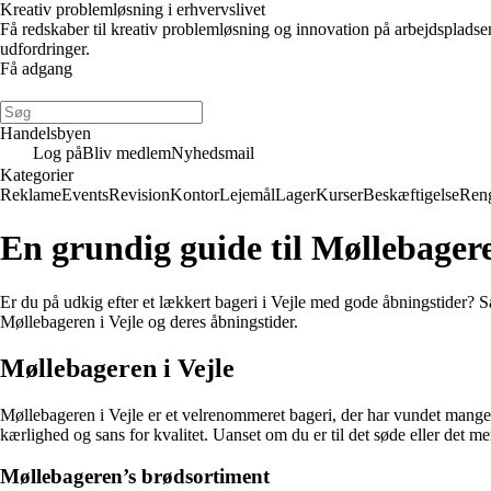
Kreativ problemløsning i erhvervslivet
Få redskaber til kreativ problemløsning og innovation på arbejdsplads
udfordringer.
Få adgang
Handelsbyen
Log på
Bliv medlem
Nyhedsmail
Kategorier
Reklame
Events
Revision
Kontor
Lejemål
Lager
Kurser
Beskæftigelse
Ren
En grundig guide til Møllebagere
Er du på udkig efter et lækkert bageri i Vejle med gode åbningstider? 
Møllebageren i Vejle og deres åbningstider.
Møllebageren i Vejle
Møllebageren i Vejle er et velrenommeret bageri, der har vundet mange
kærlighed og sans for kvalitet. Uanset om du er til det søde eller det 
Møllebageren’s brødsortiment