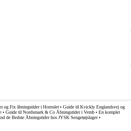
m og Fix åbningstider i Hornslet
•
Guide til Kvickly Englandsvej og
e
•
Guide til Nordsmark & Co Åbningstider i Vemb
•
En komplet
ind de Bedste Åbningstider hos JYSK Sengetøjslager
•