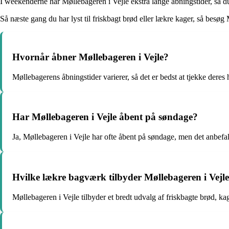
I weekenderne har Møllebageren i Vejle ekstra lange åbningstider, så du 
Så næste gang du har lyst til friskbagt brød eller lækre kager, så besøg
Hvornår åbner Møllebageren i Vejle?
Møllebagerens åbningstider varierer, så det er bedst at tjekke deres
Har Møllebageren i Vejle åbent på søndage?
Ja, Møllebageren i Vejle har ofte åbent på søndage, men det anbefal
Hvilke lækre bagværk tilbyder Møllebageren i Vejl
Møllebageren i Vejle tilbyder et bredt udvalg af friskbagte brød, ka