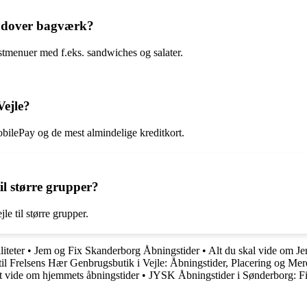
 udover bagværk?
stmenuer med f.eks. sandwiches og salater.
Vejle?
bilePay og de mest almindelige kreditkort.
il større grupper?
le til større grupper.
iteter
•
Jem og Fix Skanderborg Åbningstider
•
Alt du skal vide om Je
til Frelsens Hær Genbrugsbutik i Vejle: Åbningstider, Placering og Mer
t vide om hjemmets åbningstider
•
JYSK Åbningstider i Sønderborg: F