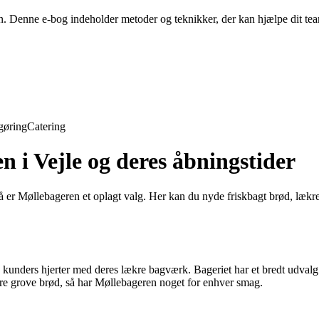
en. Denne e-bog indeholder metoder og teknikker, der kan hjælpe dit t
gøring
Catering
n i Vejle og deres åbningstider
Så er Møllebageren et oplagt valg. Her kan du nyde friskbagt brød, lækr
 kunders hjerter med deres lækre bagværk. Bageriet har et bredt udvalg
mere grove brød, så har Møllebageren noget for enhver smag.