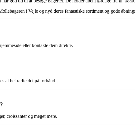
har god tid til at besøge bageriet. De holder åbent lørdage fra kl. 08:0
 Møllebageren i Vejle og nyd deres fantastiske sortiment og gode åbnings
 hjemmeside eller kontakte dem direkte.
es at bekræfte det på forhånd.
e?
ger, croissanter og meget mere.