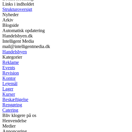
Links i indholdet
Strukturoversigt
Nyheder
Arkiv
Blogside
Automatisk opdatering
Handelsbyen.dk
Intelligent Media
mail@intelligentmedia.dk
Handelsbyen
Kategorier
Reklame
Events
Revision
Kontor
Lejemål
Lager
Kurser
Beskæftigelse
Rengøring
Catering
Bliv klogere på os
Henvendelse
Medier
Annoncering