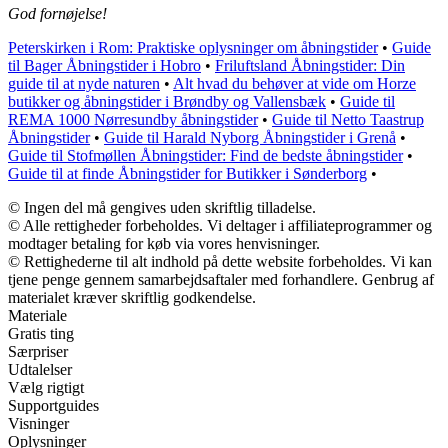
God fornøjelse!
Peterskirken i Rom: Praktiske oplysninger om åbningstider
•
Guide
til Bager Åbningstider i Hobro
•
Friluftsland Åbningstider: Din
guide til at nyde naturen
•
Alt hvad du behøver at vide om Horze
butikker og åbningstider i Brøndby og Vallensbæk
•
Guide til
REMA 1000 Nørresundby åbningstider
•
Guide til Netto Taastrup
Åbningstider
•
Guide til Harald Nyborg Åbningstider i Grenå
•
Guide til Stofmøllen Åbningstider: Find de bedste åbningstider
•
Guide til at finde Åbningstider for Butikker i Sønderborg
•
© Ingen del må gengives uden skriftlig tilladelse.
© Alle rettigheder forbeholdes. Vi deltager i affiliateprogrammer og
modtager betaling for køb via vores henvisninger.
© Rettighederne til alt indhold på dette website forbeholdes. Vi kan
tjene penge gennem samarbejdsaftaler med forhandlere. Genbrug af
materialet kræver skriftlig godkendelse.
Materiale
Gratis ting
Særpriser
Udtalelser
Vælg rigtigt
Supportguides
Visninger
Oplysninger