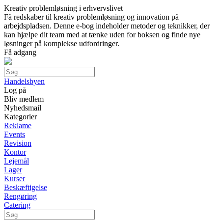
Kreativ problemløsning i erhvervslivet
Få redskaber til kreativ problemløsning og innovation på
arbejdspladsen. Denne e-bog indeholder metoder og teknikker, der
kan hjælpe dit team med at tænke uden for boksen og finde nye
løsninger på komplekse udfordringer.
Få adgang
Handelsbyen
Log på
Bliv medlem
Nyhedsmail
Kategorier
Reklame
Events
Revision
Kontor
Lejemål
Lager
Kurser
Beskæftigelse
Rengøring
Catering