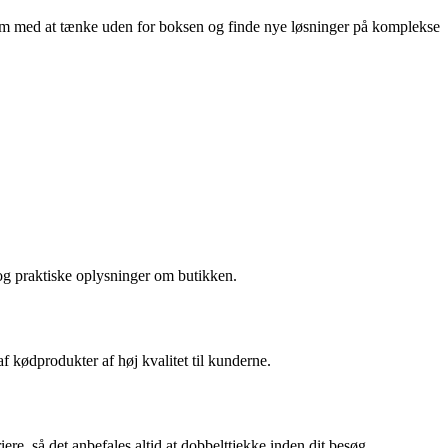
eam med at tænke uden for boksen og finde nye løsninger på komplekse
e og praktiske oplysninger om butikken.
f kødprodukter af høj kvalitet til kunderne.
e, så det anbefales altid at dobbelttjekke inden dit besøg.