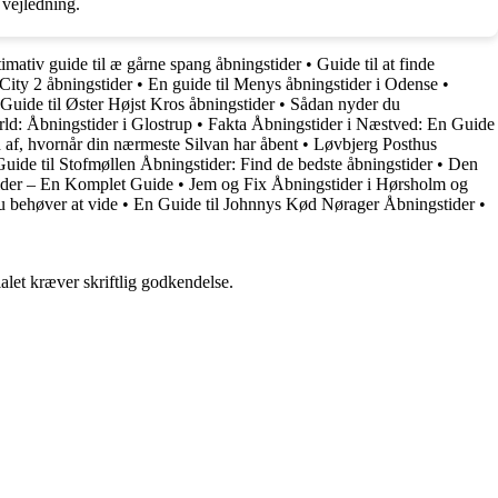
vejledning.
imativ guide til æ gårne spang åbningstider
•
Guide til at finde
 City 2 åbningstider
•
En guide til Menys åbningstider i Odense
•
Guide til Øster Højst Kros åbningstider
•
Sådan nyder du
ld: Åbningstider i Glostrup
•
Fakta Åbningstider i Næstved: En Guide
 af, hvornår din nærmeste Silvan har åbent
•
Løvbjerg Posthus
Guide til Stofmøllen Åbningstider: Find de bedste åbningstider
•
Den
ider – En Komplet Guide
•
Jem og Fix Åbningstider i Hørsholm og
u behøver at vide
•
En Guide til Johnnys Kød Nørager Åbningstider
•
alet kræver skriftlig godkendelse.