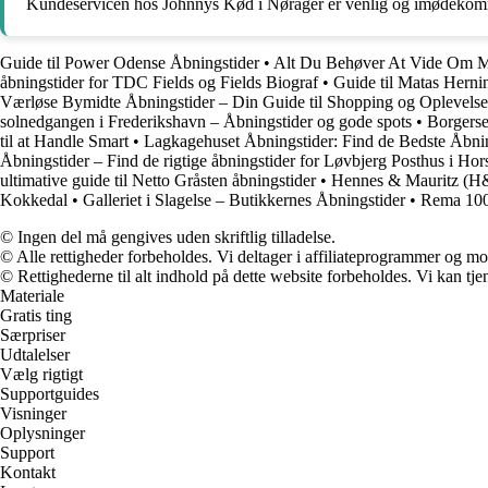
Kundeservicen hos Johnnys Kød i Nørager er venlig og imødekommen
Guide til Power Odense Åbningstider
•
Alt Du Behøver At Vide Om Ma
åbningstider for TDC Fields og Fields Biograf
•
Guide til Matas Herni
Værløse Bymidte Åbningstider – Din Guide til Shopping og Oplevelse
solnedgangen i Frederikshavn – Åbningstider og gode spots
•
Borgerse
til at Handle Smart
•
Lagkagehuset Åbningstider: Find de Bedste Åbni
Åbningstider – Find de rigtige åbningstider for Løvbjerg Posthus i Hor
ultimative guide til Netto Gråsten åbningstider
•
Hennes & Mauritz (H&M
Kokkedal
•
Galleriet i Slagelse – Butikkernes Åbningstider
•
Rema 100
© Ingen del må gengives uden skriftlig tilladelse.
© Alle rettigheder forbeholdes. Vi deltager i affiliateprogrammer og mo
© Rettighederne til alt indhold på dette website forbeholdes. Vi kan t
Materiale
Gratis ting
Særpriser
Udtalelser
Vælg rigtigt
Supportguides
Visninger
Oplysninger
Support
Kontakt