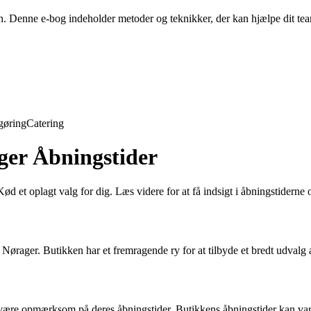
en. Denne e-bog indeholder metoder og teknikker, der kan hjælpe dit t
gøring
Catering
ger Åbningstider
Kød et oplagt valg for dig. Læs videre for at få indsigt i åbningstidern
ørager. Butikken har et fremragende ry for at tilbyde et bredt udvalg a
være opmærksom på deres åbningstider. Butikkens åbningstider kan varier