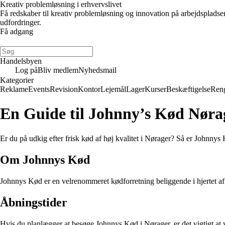
Kreativ problemløsning i erhvervslivet
Få redskaber til kreativ problemløsning og innovation på arbejdsplads
udfordringer.
Få adgang
Handelsbyen
Log på
Bliv medlem
Nyhedsmail
Kategorier
Reklame
Events
Revision
Kontor
Lejemål
Lager
Kurser
Beskæftigelse
Ren
En Guide til Johnny’s Kød Nøra
Er du på udkig efter frisk kød af høj kvalitet i Nørager? Så er Johnnys 
Om Johnnys Kød
Johnnys Kød er en velrenommeret kødforretning beliggende i hjertet af N
Åbningstider
Hvis du planlægger at besøge Johnnys Kød i Nørager, er det vigtigt at 