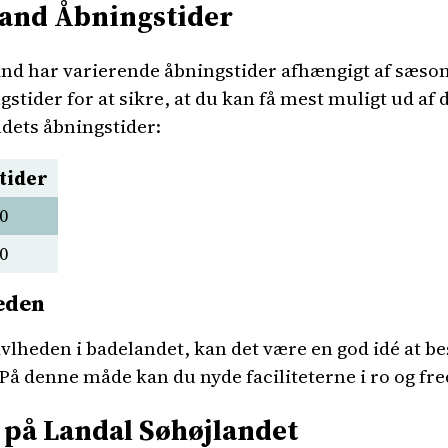
land Åbningstider
nd har varierende åbningstider afhængigt af sæsone
ider for at sikre, at du kan få mest muligt ud af d
ndets åbningstider:
tider
0
0
heden
vlheden i badelandet, kan det være en god idé at bes
 denne måde kan du nyde faciliteterne i ro og fred, 
 på Landal Søhøjlandet