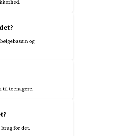
ikkerhed.
det?
 bølgebassin og
n til teenagere.
t?
 brug for det.