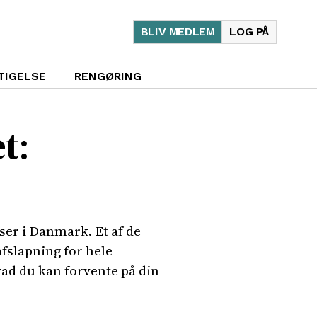
BLIV MEDLEM
LOG PÅ
TIGELSE
RENGØRING
t:
ser i Danmark. Et af de
afslapning for hele
vad du kan forvente på din