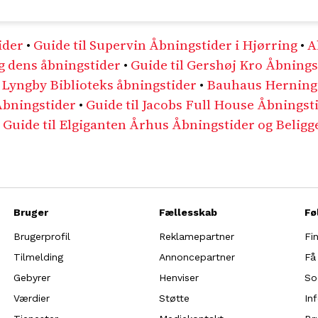
ider
•
Guide til Supervin Åbningstider i Hjørring
•
A
g dens åbningstider
•
Guide til Gershøj Kro Åbnings
m Lyngby Biblioteks åbningstider
•
Bauhaus Herning 
Åbningstider
•
Guide til Jacobs Full House Åbningst
•
Guide til Elgiganten Århus Åbningstider og Belig
Bruger
Fællesskab
Fø
Brugerprofil
Reklamepartner
Fi
Tilmelding
Annoncepartner
Få
Gebyrer
Henviser
So
Værdier
Støtte
In