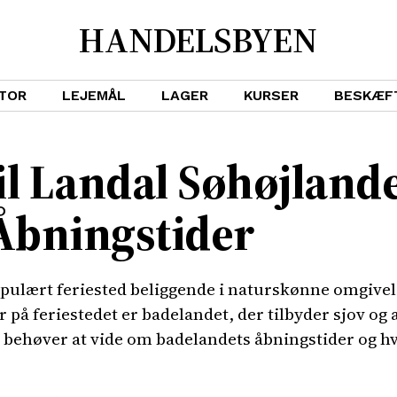
HANDELSBYEN
TOR
LEJEMÅL
LAGER
KURSER
BESKÆF
il Landal Søhøjlande
Åbningstider
opulært feriested beliggende i naturskønne omgivel
r på feriestedet er badelandet, der tilbyder sjov og 
u behøver at vide om badelandets åbningstider og h