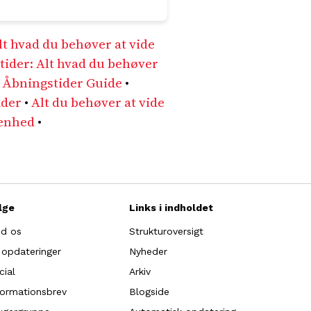
lt hvad du behøver at vide
tider: Alt hvad du behøver
Åbningstider Guide
•
ider
•
Alt du behøver at vide
genhed
•
lge
Links i indholdet
nd os
Strukturoversigt
 opdateringer
Nyheder
cial
Arkiv
formationsbrev
Blogside