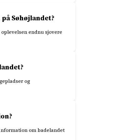
 på Søhøjlandet?
re oplevelsen endnu sjovere
landet?
egepladser og
ion?
e information om badelandet