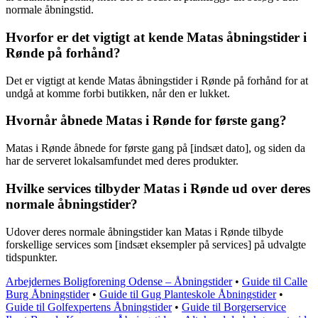
normale åbningstid.
Hvorfor er det vigtigt at kende Matas åbningstider i
Rønde på forhånd?
Det er vigtigt at kende Matas åbningstider i Rønde på forhånd for at
undgå at komme forbi butikken, når den er lukket.
Hvornår åbnede Matas i Rønde for første gang?
Matas i Rønde åbnede for første gang på [indsæt dato], og siden da
har de serveret lokalsamfundet med deres produkter.
Hvilke services tilbyder Matas i Rønde ud over deres
normale åbningstider?
Udover deres normale åbningstider kan Matas i Rønde tilbyde
forskellige services som [indsæt eksempler på services] på udvalgte
tidspunkter.
Arbejdernes Boligforening Odense – Åbningstider
•
Guide til Calle
Burg Åbningstider
•
Guide til Gug Planteskole Åbningstider
•
Guide til Golfexpertens Åbningstider
•
Guide til Borgerservice