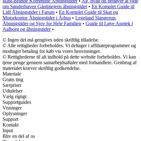
Ikast-Brande Kommune Åbningstider
•
Alt, hvad du behøver at vide
om Sønderhaven Gårdmejeris åbningstider
•
En Komplet Guide til
Lidl Åbningstider i Farum
•
En Komplet Guide til Skat og
Motorkontor Åbningstider i Århus
•
Legeland Slangerup:
Åbningstider og Sjov for Hele Familien
•
Guide til Løve Apotek i
Aalborg og åbningstider
•
© Ingen del må gengives uden skriftlig tilladelse.
© Alle rettigheder forbeholdes. Vi deltager i affiliateprogrammer og
modtager betaling for køb via vores henvisninger.
© Rettighederne til alt indhold på dette website forbeholdes. Vi kan
tjene penge gennem samarbejdsaftaler med forhandlere. Genbrug af
materialet kræver skriftlig godkendelse.
Materiale
Gratis ting
Særpriser
Udtalelser
Vælg rigtigt
Supportguides
Visninger
Oplysninger
Support
Kontakt
Input
Bliv en del af os