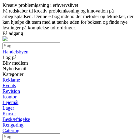
Kreativ problemløsning i erhvervslivet
Få redskaber til kreativ problemløsning og innovation på
arbejdspladsen. Denne e-bog indeholder metoder og teknikker, der
kan hjælpe dit team med at tænke uden for boksen og finde nye
løsninger på komplekse udfordringer.
Få adgang
Handelsbyen
Log på
Bliv medlem
Nyhedsmail
Kategorier
Reklame
Events
Revision
Kontor
Lejemål
Lager
Kurser
Beskæftigelse
Rengøring
Catering