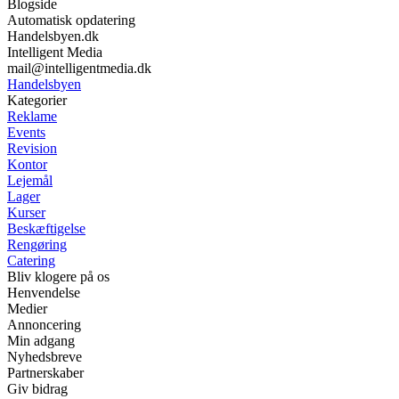
Blogside
Automatisk opdatering
Handelsbyen.dk
Intelligent Media
mail@intelligentmedia.dk
Handelsbyen
Kategorier
Reklame
Events
Revision
Kontor
Lejemål
Lager
Kurser
Beskæftigelse
Rengøring
Catering
Bliv klogere på os
Henvendelse
Medier
Annoncering
Min adgang
Nyhedsbreve
Partnerskaber
Giv bidrag