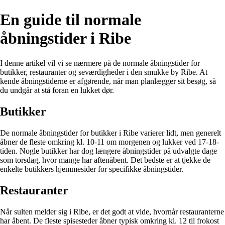
En guide til normale
åbningstider i Ribe
I denne artikel vil vi se nærmere på de normale åbningstider for
butikker, restauranter og seværdigheder i den smukke by Ribe. At
kende åbningstiderne er afgørende, når man planlægger sit besøg, så
du undgår at stå foran en lukket dør.
Butikker
De normale åbningstider for butikker i Ribe varierer lidt, men generelt
åbner de fleste omkring kl. 10-11 om morgenen og lukker ved 17-18-
tiden. Nogle butikker har dog længere åbningstider på udvalgte dage
som torsdag, hvor mange har aftenåbent. Det bedste er at tjekke de
enkelte butikkers hjemmesider for specifikke åbningstider.
Restauranter
Når sulten melder sig i Ribe, er det godt at vide, hvornår restauranterne
har åbent. De fleste spisesteder åbner typisk omkring kl. 12 til frokost