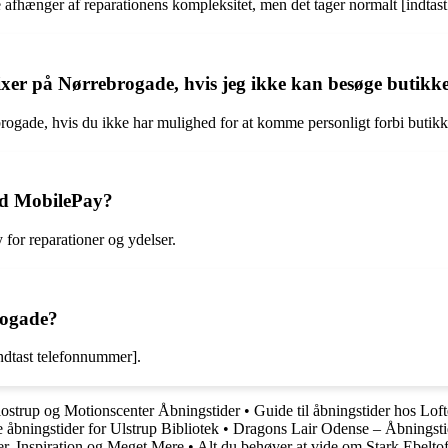
fhænger af reparationens kompleksitet, men det tager normalt [indtast 
ixer på Nørrebrogade, hvis jeg ikke kan besøge butikk
brogade, hvis du ikke har mulighed for at komme personligt forbi butik
ed MobilePay?
for reparationer og ydelser.
rogade?
dtast telefonnummer].
ostrup og Motionscenter Åbningstider
•
Guide til åbningstider hos Lof
de åbningstider for Ulstrup Bibliotek
•
Dragons Lair Odense – Åbningstid
der, Inspiration og Meget Mere
•
Alt du behøver at vide om Stark Ebeltof