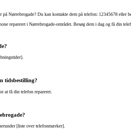
xer på Nørrebrogade? Du kan kontakte dem på telefon: 12345678 eller b
tphone repareret i Nørrebrogade-området. Besøg dem i dag og få din telef
de?
bningstider].
 tidsbestilling?
 at få din telefon repareret.
rrebrogade?
herunder [liste over telefonmærker].