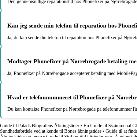
Den gennemsnitlige reparationstid hos Phonefixer på Nørrebrogade a
Kan jeg sende min telefon til reparation hos Phonef
Ja, du kan sende din telefon til reparation hos Phonefixer på Nørre
Modtager Phonefixer på Nørrebrogade betaling m
Ja, Phonefixer på Nørrebrogade accepterer betaling med MobilePay 
Hvad er telefonnummeret til Phonefixer på Nørreb
Du kan kontakte Phonefixer på Nørrebrogade på telefonnummer [in
Guide til Palads Biografens Åbningstider
•
En Guide til Svømmehal Gl
Sundhedsfordele ved at kende til Bones åbningstider
•
Guide til at fin
Åbningstider og mere
•
Guide til Stof og Stil i Sønderborg: Åbningsti