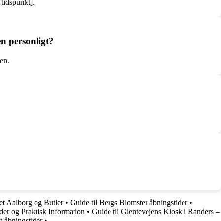
tidspunkt].
en personligt?
ken.
tet Aalborg og Butler
•
Guide til Bergs Blomster åbningstider
•
er og Praktisk Information
•
Guide til Glentevejens Kiosk i Randers –
t åbningstider
•