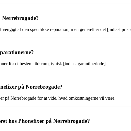
på Nørrebrogade?
hængigt af den specifikke reparation, men generelt er det [indtast prisle
eparationerne?
ner for et bestemt tidsrum, typisk [indtast garantiperiode].
honefixer på Nørrebrogade?
ixer på Nørrebrogade for at vide, hvad omkostningerne vil være.
areret hos Phonefixer på Nørrebrogade?