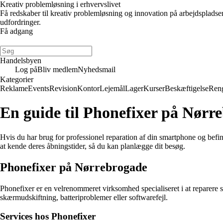
Kreativ problemløsning i erhvervslivet
Få redskaber til kreativ problemløsning og innovation på arbejdsplads
udfordringer.
Få adgang
Handelsbyen
Log på
Bliv medlem
Nyhedsmail
Kategorier
Reklame
Events
Revision
Kontor
Lejemål
Lager
Kurser
Beskæftigelse
Ren
En guide til Phonefixer på Nørr
Hvis du har brug for professionel reparation af din smartphone og befin
at kende deres åbningstider, så du kan planlægge dit besøg.
Phonefixer på Nørrebrogade
Phonefixer er en velrenommeret virksomhed specialiseret i at reparere 
skærmudskiftning, batteriproblemer eller softwarefejl.
Services hos Phonefixer