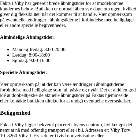
Fakta i Viby har generelt brede åbningstider for at imødekomme
kundernes behov. Butikken er normalt åben syv dage om ugen, hvilket
giver dig fleksibilitet, når det kommer til at handle. Vær opmærksom
på eventuelle ændringer i åbningstiderne i forbindelse med helligdage
eller andre specielle begivenheder.
Almindelige Åbningstider:
Mandag-fredag: 8:00-20:00
Lørdag: 8:00-18:00
Søndag: 9:00-16:00
Specielle Åbningstider:
Vær opmærksom på, at der kan være ændringer i åbningstiderne i
forbindelse med helligdage som jul, påske og nytår. Det er altid en god
idé at dobbelttjekke de aktuelle åbningstider på Faktas hjemmeside
eller kontakte butikken direkte for at undgå eventuelle overraskelser.
Beliggenhed
Fakta i Viby ligger bekvemt placeret i byens centrum, hvilket gør det
nemt at nå med offentlig transport eller i bil. Adressen er: Viby Torv
10, 8260 Viby J. Hvis du er i tvivl om vejvisning eller