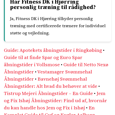
Har Fitness DK i Hjørring
personlig træning til rådighed?
Ja, Fitness DK i Hjørring tilbyder personlig
træning med certificerede trænere for individuel
støtte og vejledning.
Guide: Apotekets åbningstider i Ringkøbing
•
Guide til at finde Spar og Euro Spar
åbningstider i Vollsmose
•
Guide til Netto Nexø
Åbningstider
•
Vestamager Svømmehal
Åbningstider
•
Bavnehøj Svømmehal
Åbningstider: Alt hvad du behøver at vide
•
Tistrup Mejeri Åbningstider – En Guide
•
Jem
og Fix Ishøj Åbningstider: Find ud af, hvornår
du kan handle hos Jem og Fix i Ishøj
•
En
Komplet Guide til Guf og Kugler Aalborg