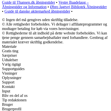
Guide til Thansen.dk åbningstider
•
Vestre Baadelaug –
Åbningstider og Information
•
Øbro Jagtvej Bibliotek Åbningstider
•
Guide til danske aktiemarked åbningstider
•
© Ingen del må gengives uden skriftlig tilladelse.
© Alle rettigheder forbeholdes. Vi deltager i affiliateprogrammer og
modtager betaling for køb via vores henvisninger.
© Rettighederne til alt indhold på dette website forbeholdes. Vi kan
tjene penge gennem samarbejdsaftaler med forhandlere. Genbrug af
materialet kræver skriftlig godkendelse.
Materiale
Gratis ting
Særpriser
Udtalelser
Vælg rigtigt
Supportguides
Visninger
Oplysninger
Support
Kontakt
Input
Bliv en del af os
Tip redaktionen
Bruger
Brugerprofil