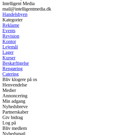
Intelligent Media
mail@intelligentmedia.dk
Handelsbyen
Kategorier
Reklame
Events
Revision
Kontor
Lejemål
Lager
Kurser
Beskæftigelse
Rengøring
Catering
Bliv klogere på os
Henvendelse
Medier
Annoncering
Min adgang
Nyhedsbreve
Partnerskaber
Giv bidrag
Log på
Bliv medlem
Nyhedsmail