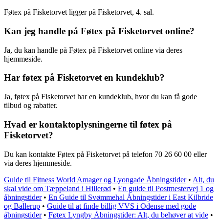
Føtex på Fisketorvet ligger på Fisketorvet, 4. sal.
Kan jeg handle på Føtex på Fisketorvet online?
Ja, du kan handle på Føtex på Fisketorvet online via deres
hjemmeside.
Har føtex på Fisketorvet en kundeklub?
Ja, føtex på Fisketorvet har en kundeklub, hvor du kan få gode
tilbud og rabatter.
Hvad er kontaktoplysningerne til føtex på
Fisketorvet?
Du kan kontakte Føtex på Fisketorvet på telefon 70 26 60 00 eller
via deres hjemmeside.
Guide til Fitness World Amager og Lyongade Åbningstider
•
Alt, du
skal vide om Tæppeland i Hillerød
•
En guide til Postmestervej 1 og
åbningstider
•
En Guide til Svømmehal Åbningstider i East Kilbride
og Ballerup
•
Guide til at finde billig VVS i Odense med gode
åbningstider
•
Føtex Lyngby Åbningstider: Alt, du behøver at vide
•