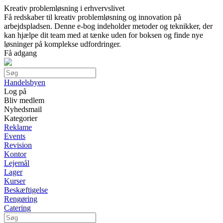
Kreativ problemløsning i erhvervslivet
Få redskaber til kreativ problemløsning og innovation på
arbejdspladsen. Denne e-bog indeholder metoder og teknikker, der
kan hjælpe dit team med at tænke uden for boksen og finde nye
løsninger på komplekse udfordringer.
Få adgang
Handelsbyen
Log på
Bliv medlem
Nyhedsmail
Kategorier
Reklame
Events
Revision
Kontor
Lejemål
Lager
Kurser
Beskæftigelse
Rengøring
Catering