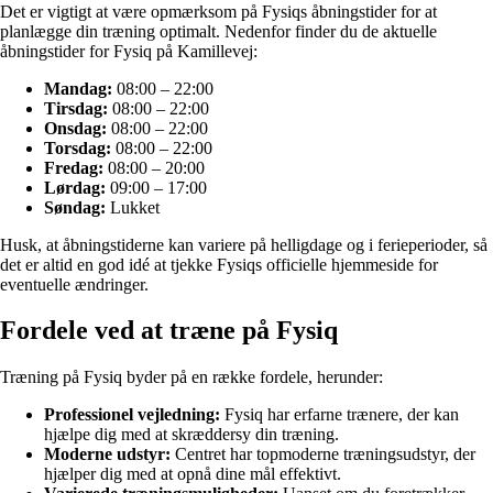
Det er vigtigt at være opmærksom på Fysiqs åbningstider for at
planlægge din træning optimalt. Nedenfor finder du de aktuelle
åbningstider for Fysiq på Kamillevej:
Mandag:
08:00 – 22:00
Tirsdag:
08:00 – 22:00
Onsdag:
08:00 – 22:00
Torsdag:
08:00 – 22:00
Fredag:
08:00 – 20:00
Lørdag:
09:00 – 17:00
Søndag:
Lukket
Husk, at åbningstiderne kan variere på helligdage og i ferieperioder, så
det er altid en god idé at tjekke Fysiqs officielle hjemmeside for
eventuelle ændringer.
Fordele ved at træne på Fysiq
Træning på Fysiq byder på en række fordele, herunder:
Professionel vejledning:
Fysiq har erfarne trænere, der kan
hjælpe dig med at skræddersy din træning.
Moderne udstyr:
Centret har topmoderne træningsudstyr, der
hjælper dig med at opnå dine mål effektivt.