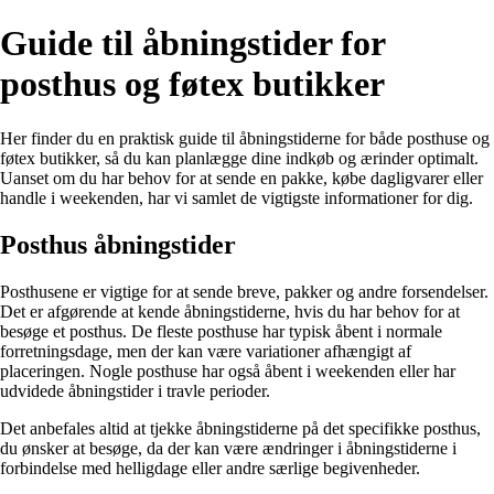
Guide til åbningstider for
posthus og føtex butikker
Her finder du en praktisk guide til åbningstiderne for både posthuse og
føtex butikker, så du kan planlægge dine indkøb og ærinder optimalt.
Uanset om du har behov for at sende en pakke, købe dagligvarer eller
handle i weekenden, har vi samlet de vigtigste informationer for dig.
Posthus åbningstider
Posthusene er vigtige for at sende breve, pakker og andre forsendelser.
Det er afgørende at kende åbningstiderne, hvis du har behov for at
besøge et posthus. De fleste posthuse har typisk åbent i normale
forretningsdage, men der kan være variationer afhængigt af
placeringen. Nogle posthuse har også åbent i weekenden eller har
udvidede åbningstider i travle perioder.
Det anbefales altid at tjekke åbningstiderne på det specifikke posthus,
du ønsker at besøge, da der kan være ændringer i åbningstiderne i
forbindelse med helligdage eller andre særlige begivenheder.