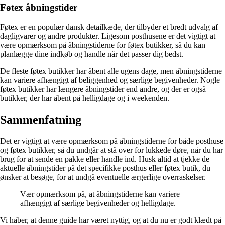
Føtex åbningstider
Føtex er en populær dansk detailkæde, der tilbyder et bredt udvalg af
dagligvarer og andre produkter. Ligesom posthusene er det vigtigt at
være opmærksom på åbningstiderne for føtex butikker, så du kan
planlægge dine indkøb og handle når det passer dig bedst.
De fleste føtex butikker har åbent alle ugens dage, men åbningstiderne
kan variere afhængigt af beliggenhed og særlige begivenheder. Nogle
føtex butikker har længere åbningstider end andre, og der er også
butikker, der har åbent på helligdage og i weekenden.
Sammenfatning
Det er vigtigt at være opmærksom på åbningstiderne for både posthuse
og føtex butikker, så du undgår at stå over for lukkede døre, når du har
brug for at sende en pakke eller handle ind. Husk altid at tjekke de
aktuelle åbningstider på det specifikke posthus eller føtex butik, du
ønsker at besøge, for at undgå eventuelle ærgerlige overraskelser.
Vær opmærksom på, at åbningstiderne kan variere
afhængigt af særlige begivenheder og helligdage.
Vi håber, at denne guide har været nyttig, og at du nu er godt klædt på