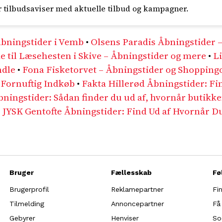
er tilbudsaviser med aktuelle tilbud og kampagner.
Åbningstider i Vemb
•
Olsens Paradis Åbningstider –
e til Læsehesten i Skive – Åbningstider og mere
•
Li
ndle
•
Fona Fisketorvet – Åbningstider og Shopping
 Fornuftig Indkøb
•
Fakta Hillerød Åbningstider: Fi
ingstider: Sådan finder du ud af, hvornår butikk
•
JYSK Gentofte Åbningstider: Find Ud af Hvornår 
Bruger
Fællesskab
Fø
Brugerprofil
Reklamepartner
Fi
Tilmelding
Annoncepartner
Få
Gebyrer
Henviser
So