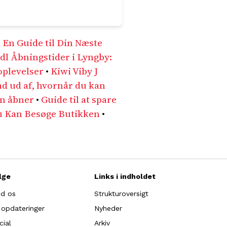
 En Guide til Din Næste
dl Åbningstider i Lyngby:
oplevelser
•
Kiwi Viby J
nd ud af, hvornår du kan
en åbner
•
Guide til at spare
Du Kan Besøge Butikken
•
lge
Links i indholdet
nd os
Strukturoversigt
 opdateringer
Nyheder
cial
Arkiv