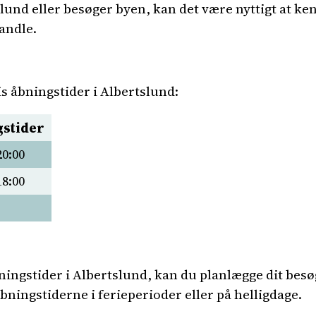
slund eller besøger byen, kan det være nyttigt at ke
handle.
is åbningstider i Albertslund:
stider
20:00
18:00
ingstider i Albertslund, kan du planlægge dit besø
ningstiderne i ferieperioder eller på helligdage.