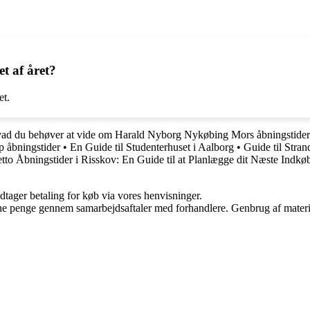
t af året?
et.
vad du behøver at vide om Harald Nyborg Nykøbing Mors åbningstider
p åbningstider
•
En Guide til Studenterhuset i Aalborg
•
Guide til Stra
tto Åbningstider i Risskov: En Guide til at Planlægge dit Næste Indkø
dtager betaling for køb via vores henvisninger.
jene penge gennem samarbejdsaftaler med forhandlere. Genbrug af materi