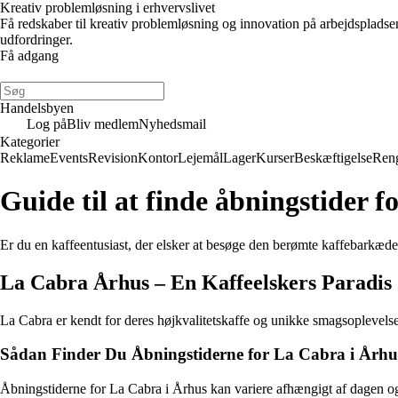
Kreativ problemløsning i erhvervslivet
Få redskaber til kreativ problemløsning og innovation på arbejdsplads
udfordringer.
Få adgang
Handelsbyen
Log på
Bliv medlem
Nyhedsmail
Kategorier
Reklame
Events
Revision
Kontor
Lejemål
Lager
Kurser
Beskæftigelse
Ren
Guide til at finde åbningstider 
Er du en kaffeentusiast, der elsker at besøge den berømte kaffebarkæde
La Cabra Århus – En Kaffeelskers Paradis
La Cabra er kendt for deres højkvalitetskaffe og unikke smagsoplevelser
Sådan Finder Du Åbningstiderne for La Cabra i Århu
Åbningstiderne for La Cabra i Århus kan variere afhængigt af dagen og 