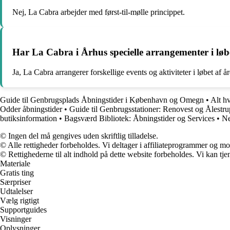
Nej, La Cabra arbejder med først-til-mølle princippet.
Har La Cabra i Århus specielle arrangementer i løbe
Ja, La Cabra arrangerer forskellige events og aktiviteter i løbet af år
Guide til Genbrugsplads Åbningstider i København og Omegn
•
Alt h
Odder åbningstider
•
Guide til Genbrugsstationer: Renovest og Ålestru
butiksinformation
•
Bagsværd Bibliotek: Åbningstider og Services
•
Ne
© Ingen del må gengives uden skriftlig tilladelse.
© Alle rettigheder forbeholdes. Vi deltager i affiliateprogrammer og mo
© Rettighederne til alt indhold på dette website forbeholdes. Vi kan t
Materiale
Gratis ting
Særpriser
Udtalelser
Vælg rigtigt
Supportguides
Visninger
Oplysninger