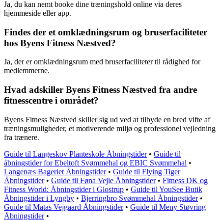
Ja, du kan nemt booke dine træningshold online via deres
hjemmeside eller app.
Findes der et omklædningsrum og bruserfaciliteter
hos Byens Fitness Næstved?
Ja, der er omklædningsrum med bruserfaciliteter til rådighed for
medlemmerne.
Hvad adskiller Byens Fitness Næstved fra andre
fitnesscentre i området?
Byens Fitness Næstved skiller sig ud ved at tilbyde en bred vifte af
træningsmuligheder, et motiverende miljø og professionel vejledning
fra trænere.
Guide til Langeskov Planteskole Åbningstider
•
Guide til
åbningstider for Ebeltoft Svømmehal og EBIC Svømmehal
•
Langenæs Bageriet Åbningstider
•
Guide til Flying Tiger
Åbningstider
•
Guide til Føna Vejle Åbningstider
•
Fitness DK og
Fitness World: Åbningstider i Glostrup
•
Guide til YouSee Butik
Åbningstider i Lyngby
•
Bjerringbro Svømmehal Åbningstider
•
Guide til Matas Vejgaard Åbningstider
•
Guide til Meny Støvring
Åbningstider
•