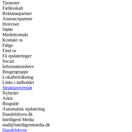
Tjenester
Fællesskab
Reklamepartner
Annoncepartner
Henviser
Støtte
Mediekontakt
Kontakt os
Følge
Find os
Få opdateringer
Social
Informationsbrev
Brugergruppe
Lokalbefolkning
Links i indholdet
Strukturoversigt
Nyheder
Arkiv
Blogside
Automatisk opdatering
Handelsbyen.dk
Intelligent Media
mail@intelligentmedia.dk
Handelsbyen