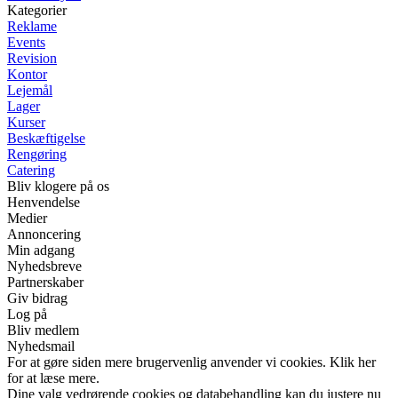
Kategorier
Reklame
Events
Revision
Kontor
Lejemål
Lager
Kurser
Beskæftigelse
Rengøring
Catering
Bliv klogere på os
Henvendelse
Medier
Annoncering
Min adgang
Nyhedsbreve
Partnerskaber
Giv bidrag
Log på
Bliv medlem
Nyhedsmail
For at gøre siden mere brugervenlig anvender vi cookies. Klik her
for at læse mere.
Dine valg vedrørende cookies og databehandling kan du justere nu