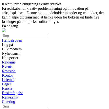
Kreativ problemløsning i erhvervslivet
Få redskaber til kreativ problemløsning og innovation på
arbejdspladsen. Denne e-bog indeholder metoder og teknikker, der
kan hjælpe dit team med at tænke uden for boksen og finde nye
løsninger på komplekse udfordringer.
Få adgang
Handelsbyen
Log på
Bliv medlem
Nyhedsmail
Kategorier
Reklame
Events
Revision
Kontor
Lejemål
Lager
Kurser
Beskæftigelse
Rengøring
Catering