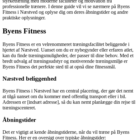
styrketræning med moderne faciliteter og motivation fra
professionelle trænere. I denne guide vil vi se nærmere på Byens
Fitness i Næstved og oplyse dig om deres åbningstider og andre
praktiske oplysninger.
Byens Fitness
Byens Fitness er en velrenommeret træningsfacilitet beliggende i
hjertet af Næstved. Uanset om du er nybegynder eller erfaren atlet,
kan du finde træningsmuligheder, der passer til dine behov. Med et
bredt udvalg af træningsudstyr og motiverende træningsmiljø er
Byens Fitness det perfekte sted til at opnå dine fitnessmål.
Næstved beliggenhed
Byens Fitness i Næstved har en central placering, der gør det nemt
at tilgå uanset om du kommer med offentlig transport eller i bil.
Adressen er [indsæt adresse], så du kan nemt planlægge din rejse til
træningscenteret.
Åbningstider
Det er vigtigt at kende åbningstiderne, når du vil træne på Byens
Fitness. Her er en oversigt over typiske åbningstider: