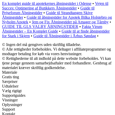
En komplet guide til apotekernes åbningstider i Odense
•
Vejen til
Succes: Optimering af Butikkers Åbningstider
•
Guide til
Pejseforum Åbningstider
•
Guide til Strandtangen Skive
Åbningstider
•
Guide til åbningstider for Apotek Bilka Holstebro og
Nyholm Apotek
•
Jem og Fix Åbningstider på Amager og Tårnby
•
GUIDE TIL GLS VALBY ÅBNINGSTIDER
•
Fakta Virum
Åbningstider – En Komplet Guide
•
Guide til at finde åbningstider
for Stark i Skjern
•
Guide til Åbningstider i Århus Søndag
•
© Ingen del må gengives uden skriftlig tilladelse.
© Alle rettigheder forbeholdes. Vi deltager i affiliateprogrammer og
modtager betaling for køb via vores henvisninger.
© Rettighederne til alt indhold på dette website forbeholdes. Vi kan
tjene penge gennem samarbejdsaftaler med forhandlere. Genbrug af
materialet kræver skriftlig godkendelse.
Materiale
Gratis ting
Særpriser
Udtalelser
Vælg rigtigt
Supportguides
Visninger
Oplysninger
Support
Kontakt