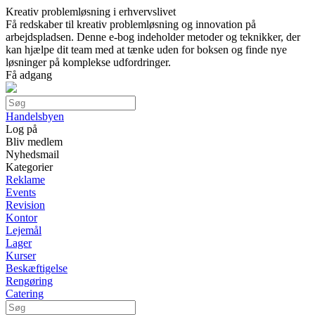
Kreativ problemløsning i erhvervslivet
Få redskaber til kreativ problemløsning og innovation på
arbejdspladsen. Denne e-bog indeholder metoder og teknikker, der
kan hjælpe dit team med at tænke uden for boksen og finde nye
løsninger på komplekse udfordringer.
Få adgang
Handelsbyen
Log på
Bliv medlem
Nyhedsmail
Kategorier
Reklame
Events
Revision
Kontor
Lejemål
Lager
Kurser
Beskæftigelse
Rengøring
Catering