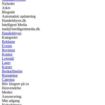
Nyheder
Arkiv
Blogside
Automatisk opdatering
Handelsbyen.dk
Intelligent Media
mail@intelligentmedia.dk
Handelsbyen
Kategorier
Reklame
Events
Revision
Kontor
Lejemål
Lager
Kurser
Beskæftigelse
Rengøring
Catering
Bliv klogere på os
Henvendelse
Medier
Annoncering
Min adgang
Nyhedsbreve