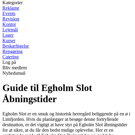
Kategorier
Reklame
Events
Revision
Kontor
Lejemål
Lager
Kurser
Beskæftigelse
Rengøring
Catering
Log på
Bliv medlem
Nyhedsmail
Guide til Egholm Slot
Åbningstider
Egholm Slot er en smuk og historisk herregård beliggende på en ø i
Limfjorden. Hvis du planlægger at besøge denne fortryllende
destination, er det vigtigt at have styr på Egholm Slot åbningstider
for at sikre, at du får den bedst mulige oplevelse. Her er en