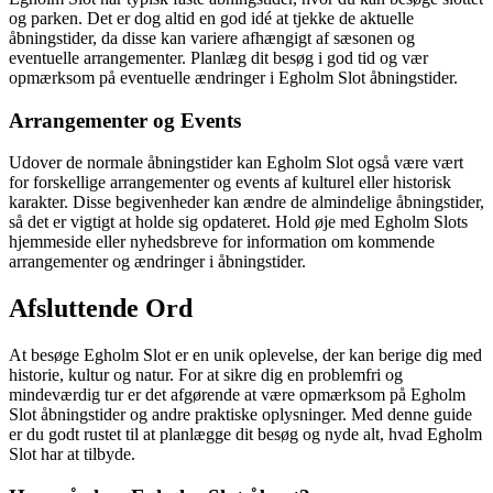
og parken. Det er dog altid en god idé at tjekke de aktuelle
åbningstider, da disse kan variere afhængigt af sæsonen og
eventuelle arrangementer. Planlæg dit besøg i god tid og vær
opmærksom på eventuelle ændringer i Egholm Slot åbningstider.
Arrangementer og Events
Udover de normale åbningstider kan Egholm Slot også være vært
for forskellige arrangementer og events af kulturel eller historisk
karakter. Disse begivenheder kan ændre de almindelige åbningstider,
så det er vigtigt at holde sig opdateret. Hold øje med Egholm Slots
hjemmeside eller nyhedsbreve for information om kommende
arrangementer og ændringer i åbningstider.
Afsluttende Ord
At besøge Egholm Slot er en unik oplevelse, der kan berige dig med
historie, kultur og natur. For at sikre dig en problemfri og
mindeværdig tur er det afgørende at være opmærksom på Egholm
Slot åbningstider og andre praktiske oplysninger. Med denne guide
er du godt rustet til at planlægge dit besøg og nyde alt, hvad Egholm
Slot har at tilbyde.