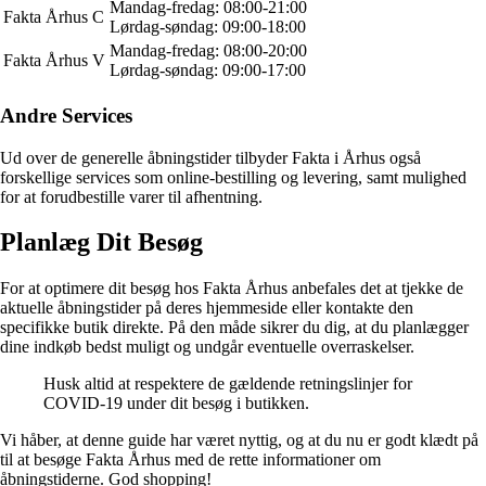
Mandag-fredag: 08:00-21:00
Fakta Århus C
Lørdag-søndag: 09:00-18:00
Mandag-fredag: 08:00-20:00
Fakta Århus V
Lørdag-søndag: 09:00-17:00
Andre Services
Ud over de generelle åbningstider tilbyder Fakta i Århus også
forskellige services som online-bestilling og levering, samt mulighed
for at forudbestille varer til afhentning.
Planlæg Dit Besøg
For at optimere dit besøg hos Fakta Århus anbefales det at tjekke de
aktuelle åbningstider på deres hjemmeside eller kontakte den
specifikke butik direkte. På den måde sikrer du dig, at du planlægger
dine indkøb bedst muligt og undgår eventuelle overraskelser.
Husk altid at respektere de gældende retningslinjer for
COVID-19 under dit besøg i butikken.
Vi håber, at denne guide har været nyttig, og at du nu er godt klædt på
til at besøge Fakta Århus med de rette informationer om
åbningstiderne. God shopping!