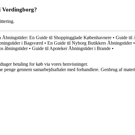
i Vordingborg?
ittering.
bningstider: En Guide til Shoppingglade Københavnere
•
Guide til
bningstider i Bagsværd
•
En Guide til Nyborg Butikkers Åbningstider
os åbningstider
•
Guide til Apoteker Åbningstider i Brande
•
dtager betaling for køb via vores henvisninger.
jene penge gennem samarbejdsaftaler med forhandlere. Genbrug af materi