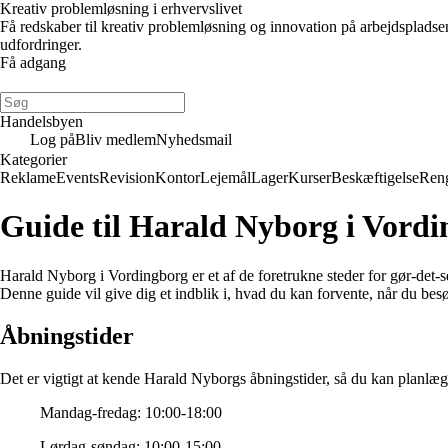
Kreativ problemløsning i erhvervslivet
Få redskaber til kreativ problemløsning og innovation på arbejdsplads
udfordringer.
Få adgang
Handelsbyen
Log på
Bliv medlem
Nyhedsmail
Kategorier
Reklame
Events
Revision
Kontor
Lejemål
Lager
Kurser
Beskæftigelse
Ren
Guide til Harald Nyborg i Vordi
Harald Nyborg i Vordingborg er et af de foretrukne steder for gør-det-
Denne guide vil give dig et indblik i, hvad du kan forvente, når du be
Åbningstider
Det er vigtigt at kende Harald Nyborgs åbningstider, så du kan planlæg
Mandag-fredag: 10:00-18:00
Lørdag-søndag: 10:00-15:00