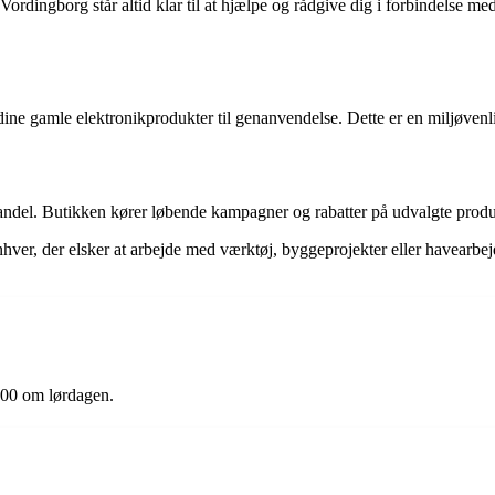
Vordingborg står altid klar til at hjælpe og rådgive dig i forbindelse me
ine gamle elektronikprodukter til genanvendelse. Dette er en miljøvenli
andel. Butikken kører løbende kampagner og rabatter på udvalgte produ
ver, der elsker at arbejde med værktøj, byggeprojekter eller havearbej
:00 om lørdagen.