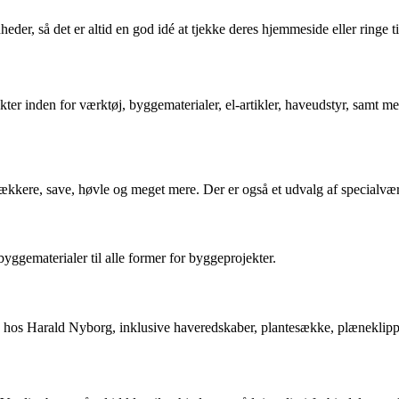
der, så det er altid en god idé at tjekke deres hjemmeside eller ringe t
er inden for værktøj, byggematerialer, el-artikler, haveudstyr, samt me
rækkere, save, høvle og meget mere. Der er også et udvalg af specialvæ
byggematerialer til alle former for byggeprojekter.
ave hos Harald Nyborg, inklusive haveredskaber, plantesække, plæneklip