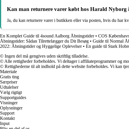
Kan man returnere varer købt hos Harald Nyborg 
Ja, du kan returnere varer i butikken eller via posten, hvis du har kv
En Komplet Guide til 4sound Aalborg Åbningstider
•
COS København Å
Åbningstider: Sådan Tilrettelægger du Dit Besøg
•
Guide til Normal Å
2022: Åbningstider og Hyggelige Oplevelser
•
En guide til Stark Hobr
© Ingen del må gengives uden skriftlig tilladelse.
© Alle rettigheder forbeholdes. Vi deltager i affiliateprogrammer og mo
© Rettighederne til alt indhold på dette website forbeholdes. Vi kan t
Materiale
Gratis ting
Særpriser
Udtalelser
Vælg rigtigt
Supportguides
Visninger
Oplysninger
Support
Kontakt
Input
Bliv en del af os