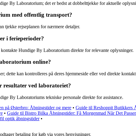
ndige By Laboratorium; det er bedst at dobbelttjekke for aktuelle oplysn
ium med offentlig transport?
n tjekke rejseplanen for nærmere detaljer.
r i ferieperioder?
at kontakte Hundige By Laboratorium direkte for relevante oplysninger.
 Laboratorium online?
; dette kan kontrolleres på deres hjemmeside eller ved direkte kontakt
resultater ved laboratoriet?
dige By Laboratoriums tekniske personale direkte for assistance.
en på Østerbro: Åbningstider og mere
•
Guide til Reshoppit Butikkers 
re
•
Guide til Bistro Bilka Åbningstider: Få Morgenmad Når Det Passer
fil optik åbningstider
•
odtager betaling for køb via vores henvisninger.