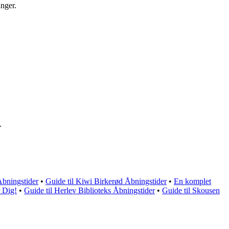
inger.
.
Åbningstider
•
Guide til Kiwi Birkerød Åbningstider
•
En komplet
 Dig!
•
Guide til Herlev Biblioteks Åbningstider
•
Guide til Skousen