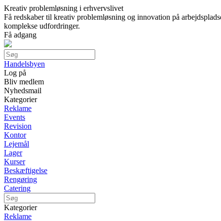
Kreativ problemløsning i erhvervslivet
Få redskaber til kreativ problemløsning og innovation på arbejdsplad
komplekse udfordringer.
Få adgang
Handelsbyen
Log på
Bliv medlem
Nyhedsmail
Kategorier
Reklame
Events
Revision
Kontor
Lejemål
Lager
Kurser
Beskæftigelse
Rengøring
Catering
Kategorier
Reklame