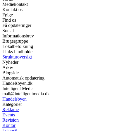
Mediekontakt
Kontakt os
Følge
Find os
Få opdateringer
Social
Informationsbrev
Brugergruppe
Lokalbefolkning
Links i indholdet
Strukturoversigt
Nyheder
Arkiv
Blogside
Automatisk opdatering
Handelsbyen.dk
Intelligent Media
mail@intelligentmedia.dk
Handelsbyen
Kategorier
Reklame
Events
Revision
Kontor
Lejemål