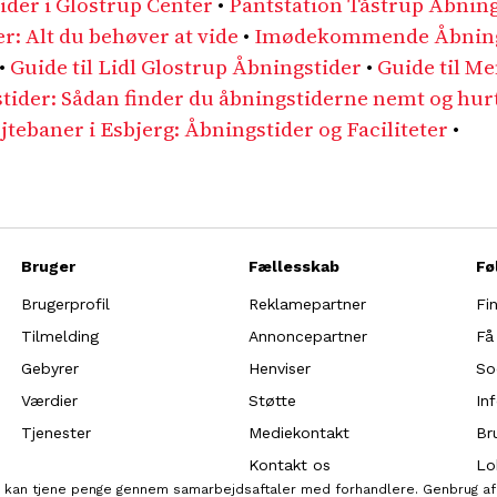
ider i Glostrup Center
•
Pantstation Tåstrup Åbnin
: Alt du behøver at vide
•
Imødekommende Åbnings
•
Guide til Lidl Glostrup Åbningstider
•
Guide til M
stider: Sådan finder du åbningstiderne nemt og hur
øjtebaner i Esbjerg: Åbningstider og Faciliteter
•
Bruger
Fællesskab
Fø
Brugerprofil
Reklamepartner
Fi
Tilmelding
Annoncepartner
Få
Gebyrer
Henviser
So
Værdier
Støtte
In
Tjenester
Mediekontakt
Br
Kontakt os
Lo
Vi kan tjene penge gennem samarbejdsaftaler med forhandlere. Genbrug af 