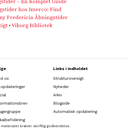
gstider – En Komplet Guide
tider hos Imerco: Find
eny Fredericia Åbningstider
tigt
•
Viborg Bibliotek
lge
Links i indholdet
nd os
Strukturoversigt
 opdateringer
Nyheder
cial
Arkiv
formationsbrev
Blogside
ugergruppe
Automatisk opdatering
kalbefolkning
materialet kræver skriftlig godkendelse.