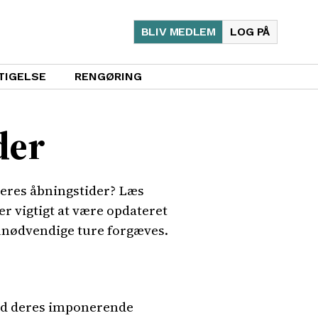
BLIV MEDLEM
LOG PÅ
TIGELSE
RENGØRING
der
deres åbningstider? Læs
er vigtigt at være opdateret
 unødvendige ture forgæves.
Med deres imponerende