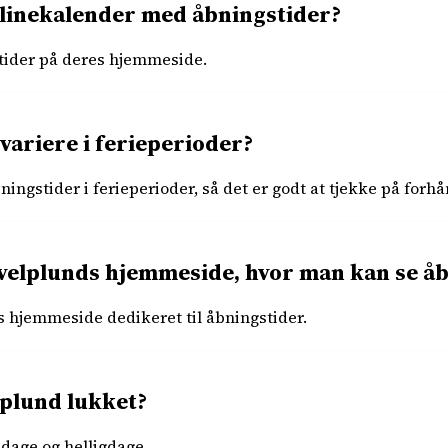
linekalender med åbningstider?
stider på deres hjemmeside.
variere i ferieperioder?
ingstider i ferieperioder, så det er godt at tjekke på forhå
Hvelplunds hjemmeside, hvor man kan se å
es hjemmeside dedikeret til åbningstider.
lplund lukket?
dage og helligdage.