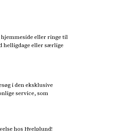
 hjemmeside eller ringe til
helligdage eller særlige
esøg i den eksklusive
onlige service, som
levelse hos Hvelplund!