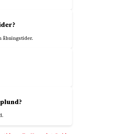
ider?
m åbningstider.
lplund?
d.