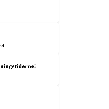
nd.
bningstiderne?