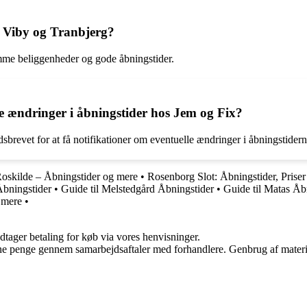
 i Viby og Tranbjerg?
emme beliggenheder og gode åbningstider.
 ændringer i åbningstider hos Jem og Fix?
sbrevet for at få notifikationer om eventuelle ændringer i åbningstidern
Roskilde – Åbningstider og mere
•
Rosenborg Slot: Åbningstider, Prise
bningstider
•
Guide til Melstedgård Åbningstider
•
Guide til Matas Åb
 mere
•
dtager betaling for køb via vores henvisninger.
jene penge gennem samarbejdsaftaler med forhandlere. Genbrug af materi