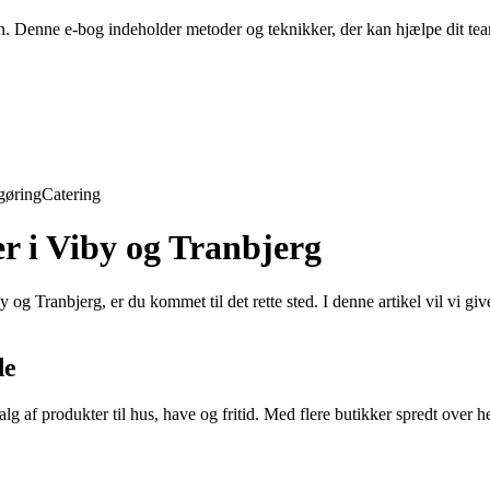
en. Denne e-bog indeholder metoder og teknikker, der kan hjælpe dit t
gøring
Catering
r i Viby og Tranbjerg
g Tranbjerg, er du kommet til det rette sted. I denne artikel vil vi give
de
 af produkter til hus, have og fritid. Med flere butikker spredt over he