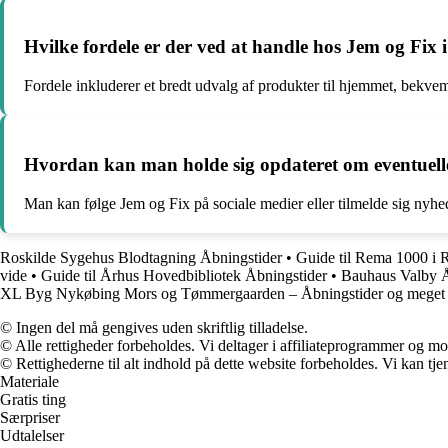
Hvilke fordele er der ved at handle hos Jem og Fix
Fordele inkluderer et bredt udvalg af produkter til hjemmet, bekv
Hvordan kan man holde sig opdateret om eventuelle
Man kan følge Jem og Fix på sociale medier eller tilmelde sig nyhed
Roskilde Sygehus Blodtagning Åbningstider
•
Guide til Rema 1000 i 
vide
•
Guide til Århus Hovedbibliotek Åbningstider
•
Bauhaus Valby Å
XL Byg Nykøbing Mors og Tømmergaarden – Åbningstider og meget
© Ingen del må gengives uden skriftlig tilladelse.
© Alle rettigheder forbeholdes. Vi deltager i affiliateprogrammer og mo
© Rettighederne til alt indhold på dette website forbeholdes. Vi kan t
Materiale
Gratis ting
Særpriser
Udtalelser