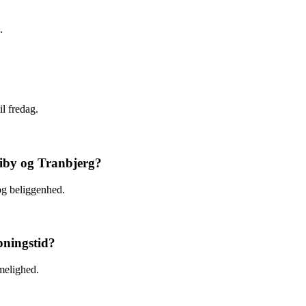
.
il fredag.
Viby og Tranbjerg?
 og beliggenhed.
ningstid?
melighed.