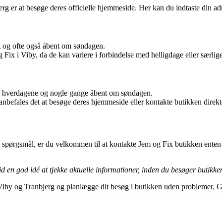
 er at besøge deres officielle hjemmeside. Her kan du indtaste din adr
g og ofte også åbent om søndagen.
g Fix i Viby, da de kan variere i forbindelse med helligdage eller særli
r i hverdagene og nogle gange åbent om søndagen.
anbefales det at besøge deres hjemmeside eller kontakte butikken direkt
 spørgsmål, er du velkommen til at kontakte Jem og Fix butikken enten v
 en god idé at tjekke aktuelle informationer, inden du besøger butikke
 Viby og Tranbjerg og planlægge dit besøg i butikken uden problemer. 