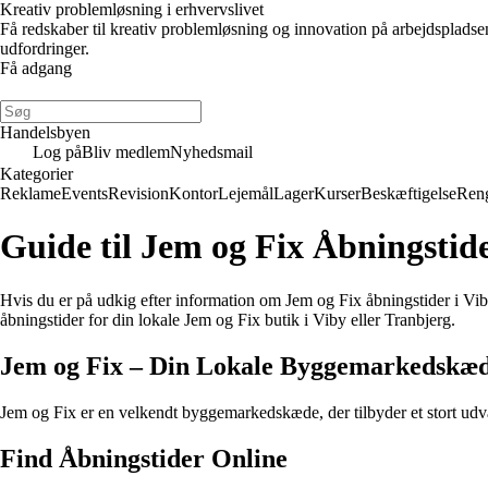
Kreativ problemløsning i erhvervslivet
Få redskaber til kreativ problemløsning og innovation på arbejdsplads
udfordringer.
Få adgang
Handelsbyen
Log på
Bliv medlem
Nyhedsmail
Kategorier
Reklame
Events
Revision
Kontor
Lejemål
Lager
Kurser
Beskæftigelse
Ren
Guide til Jem og Fix Åbningstide
Hvis du er på udkig efter information om Jem og Fix åbningstider i Viby o
åbningstider for din lokale Jem og Fix butik i Viby eller Tranbjerg.
Jem og Fix – Din Lokale Byggemarkedskæ
Jem og Fix er en velkendt byggemarkedskæde, der tilbyder et stort udvalg
Find Åbningstider Online