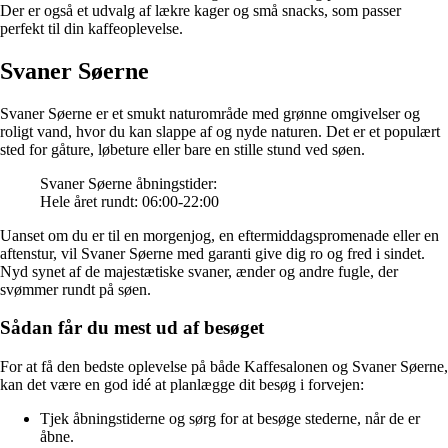
Der er også et udvalg af lækre kager og små snacks, som passer
perfekt til din kaffeoplevelse.
Svaner Søerne
Svaner Søerne er et smukt naturområde med grønne omgivelser og
roligt vand, hvor du kan slappe af og nyde naturen. Det er et populært
sted for gåture, løbeture eller bare en stille stund ved søen.
Svaner Søerne åbningstider:
Hele året rundt: 06:00-22:00
Uanset om du er til en morgenjog, en eftermiddagspromenade eller en
aftenstur, vil Svaner Søerne med garanti give dig ro og fred i sindet.
Nyd synet af de majestætiske svaner, ænder og andre fugle, der
svømmer rundt på søen.
Sådan får du mest ud af besøget
For at få den bedste oplevelse på både Kaffesalonen og Svaner Søerne,
kan det være en god idé at planlægge dit besøg i forvejen:
Tjek åbningstiderne og sørg for at besøge stederne, når de er
åbne.