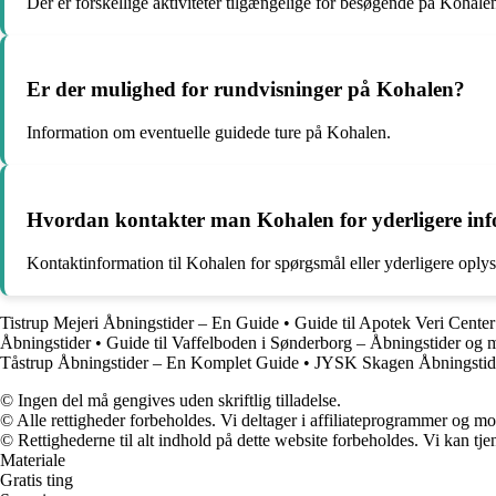
Der er forskellige aktiviteter tilgængelige for besøgende på Kohale
Er der mulighed for rundvisninger på Kohalen?
Information om eventuelle guidede ture på Kohalen.
Hvordan kontakter man Kohalen for yderligere in
Kontaktinformation til Kohalen for spørgsmål eller yderligere oplys
Tistrup Mejeri Åbningstider – En Guide
•
Guide til Apotek Veri Cente
Åbningstider
•
Guide til Vaffelboden i Sønderborg – Åbningstider og 
Tåstrup Åbningstider – En Komplet Guide
•
JYSK Skagen Åbningstid
© Ingen del må gengives uden skriftlig tilladelse.
© Alle rettigheder forbeholdes. Vi deltager i affiliateprogrammer og mo
© Rettighederne til alt indhold på dette website forbeholdes. Vi kan t
Materiale
Gratis ting