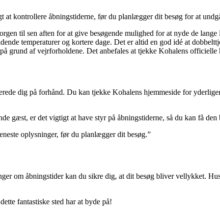
t at kontrollere åbningstiderne, før du planlægger dit besøg for at undg
gen til sen aften for at give besøgende mulighed for at nyde de lange 
aldende temperaturer og kortere dage. Det er altid en god idé at dobbeltt
 grund af vejrforholdene. Det anbefales at tjekke Kohalens officielle 
berede dig på forhånd. Du kan tjekke Kohalens hjemmeside for yderligere
e gæst, er det vigtigt at have styr på åbningstiderne, så du kan få den
seneste oplysninger, før du planlægger dit besøg.”
nger om åbningstider kan du sikre dig, at dit besøg bliver vellykket. H
dette fantastiske sted har at byde på!