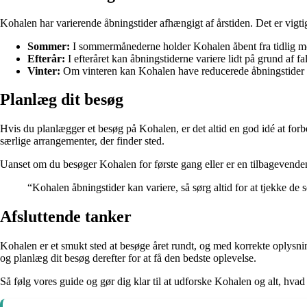
Kohalen har varierende åbningstider afhængigt af årstiden. Det er vigtig
Sommer:
I sommermånederne holder Kohalen åbent fra tidlig mor
Efterår:
I efteråret kan åbningstiderne variere lidt på grund af f
Vinter:
Om vinteren kan Kohalen have reducerede åbningstider på
Planlæg dit besøg
Hvis du planlægger et besøg på Kohalen, er det altid en god idé at for
særlige arrangementer, der finder sted.
Uanset om du besøger Kohalen for første gang eller er en tilbagevendend
“Kohalen åbningstider kan variere, så sørg altid for at tjekke de 
Afsluttende tanker
Kohalen er et smukt sted at besøge året rundt, og med korrekte oplysni
og planlæg dit besøg derefter for at få den bedste oplevelse.
Så følg vores guide og gør dig klar til at udforske Kohalen og alt, hvad 