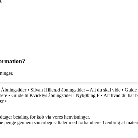
n.
formation?
ninger.
r Åbningstider
•
Silvan Hillerød åbningstider – Alt du skal vide
•
Guide 
mere
•
Guide til Kvicklys åbningstider i Nykøbing F
•
Alt hvad du har b
er
•
dtager betaling for køb via vores henvisninger.
jene penge gennem samarbejdsaftaler med forhandlere. Genbrug af materi