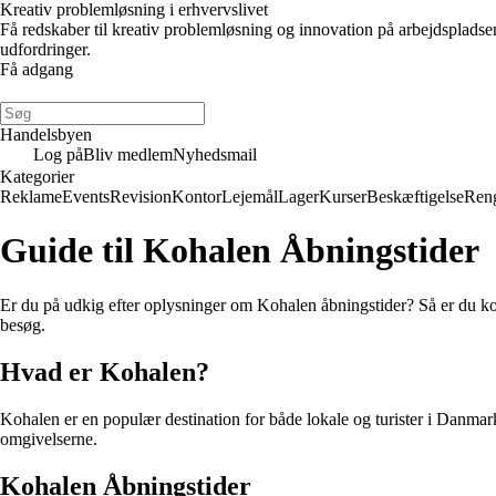
Kreativ problemløsning i erhvervslivet
Få redskaber til kreativ problemløsning og innovation på arbejdsplads
udfordringer.
Få adgang
Handelsbyen
Log på
Bliv medlem
Nyhedsmail
Kategorier
Reklame
Events
Revision
Kontor
Lejemål
Lager
Kurser
Beskæftigelse
Ren
Guide til Kohalen Åbningstider
Er du på udkig efter oplysninger om Kohalen åbningstider? Så er du kom
besøg.
Hvad er Kohalen?
Kohalen er en populær destination for både lokale og turister i Danmar
omgivelserne.
Kohalen Åbningstider