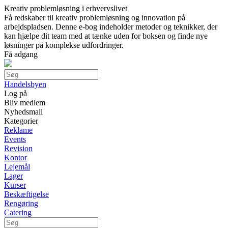
Kreativ problemløsning i erhvervslivet
Få redskaber til kreativ problemløsning og innovation på
arbejdspladsen. Denne e-bog indeholder metoder og teknikker, der
kan hjælpe dit team med at tænke uden for boksen og finde nye
løsninger på komplekse udfordringer.
Få adgang
Handelsbyen
Log på
Bliv medlem
Nyhedsmail
Kategorier
Reklame
Events
Revision
Kontor
Lejemål
Lager
Kurser
Beskæftigelse
Rengøring
Catering