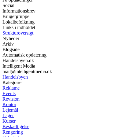
Social
Informationsbrev
Brugergruppe
Lokalbefolkning
Links i indholdet
Strukturoversigt
Nyheder
Arkiv
Blogside
Automatisk opdatering
Handelsbyen.dk
Intelligent Media
mail@intelligentmedia.dk
Handelsbyen
Kategorier
Reklame
Events
Revision
Kontor
Lejemål
Lager
Kurser
Beskæftigelse
Rengøring