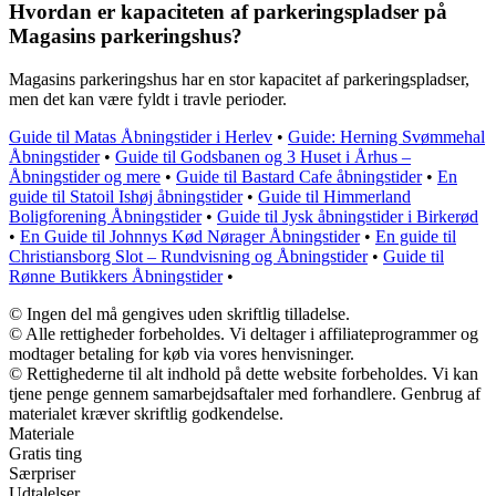
Hvordan er kapaciteten af parkeringspladser på
Magasins parkeringshus?
Magasins parkeringshus har en stor kapacitet af parkeringspladser,
men det kan være fyldt i travle perioder.
Guide til Matas Åbningstider i Herlev
•
Guide: Herning Svømmehal
Åbningstider
•
Guide til Godsbanen og 3 Huset i Århus –
Åbningstider og mere
•
Guide til Bastard Cafe åbningstider
•
En
guide til Statoil Ishøj åbningstider
•
Guide til Himmerland
Boligforening Åbningstider
•
Guide til Jysk åbningstider i Birkerød
•
En Guide til Johnnys Kød Nørager Åbningstider
•
En guide til
Christiansborg Slot – Rundvisning og Åbningstider
•
Guide til
Rønne Butikkers Åbningstider
•
© Ingen del må gengives uden skriftlig tilladelse.
© Alle rettigheder forbeholdes. Vi deltager i affiliateprogrammer og
modtager betaling for køb via vores henvisninger.
© Rettighederne til alt indhold på dette website forbeholdes. Vi kan
tjene penge gennem samarbejdsaftaler med forhandlere. Genbrug af
materialet kræver skriftlig godkendelse.
Materiale
Gratis ting
Særpriser
Udtalelser