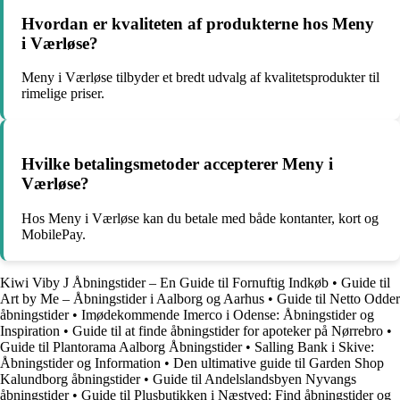
Hvordan er kvaliteten af produkterne hos Meny
i Værløse?
Meny i Værløse tilbyder et bredt udvalg af kvalitetsprodukter til
rimelige priser.
Hvilke betalingsmetoder accepterer Meny i
Værløse?
Hos Meny i Værløse kan du betale med både kontanter, kort og
MobilePay.
Kiwi Viby J Åbningstider – En Guide til Fornuftig Indkøb
•
Guide til
Art by Me – Åbningstider i Aalborg og Aarhus
•
Guide til Netto Odder
åbningstider
•
Imødekommende Imerco i Odense: Åbningstider og
Inspiration
•
Guide til at finde åbningstider for apoteker på Nørrebro
•
Guide til Plantorama Aalborg Åbningstider
•
Salling Bank i Skive:
Åbningstider og Information
•
Den ultimative guide til Garden Shop
Kalundborg åbningstider
•
Guide til Andelslandsbyen Nyvangs
åbningstider
•
Guide til Plusbutikken i Næstved: Find åbningstider og