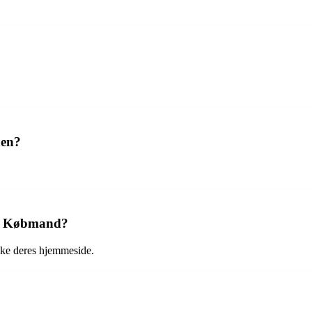
den?
in Købmand?
ekke deres hjemmeside.