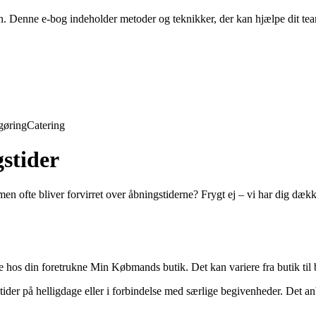
en. Denne e-bog indeholder metoder og teknikker, der kan hjælpe dit t
gøring
Catering
stider
men ofte bliver forvirret over åbningstiderne? Frygt ej – vi har dig d
rne hos din foretrukne Min Købmands butik. Det kan variere fra butik til
r på helligdage eller i forbindelse med særlige begivenheder. Det anbe