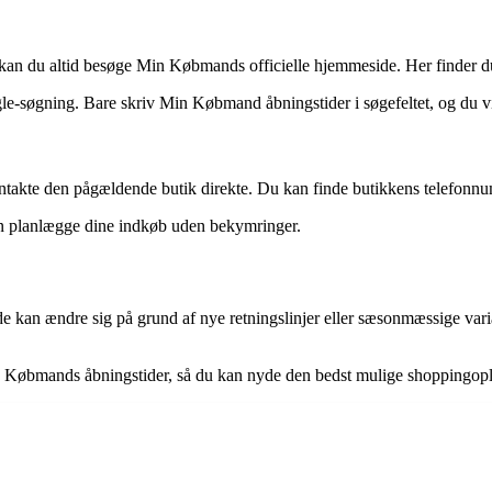
 kan du altid besøge Min Købmands officielle hjemmeside. Her finder du 
søgning. Bare skriv Min Købmand åbningstider i søgefeltet, og du vil se 
t kontakte den pågældende butik direkte. Du kan finde butikkens telefon
an planlægge dine indkøb uden bekymringer.
 kan ændre sig på grund af nye retningslinjer eller sæsonmæssige varia
Min Købmands åbningstider, så du kan nyde den bedst mulige shoppingopl