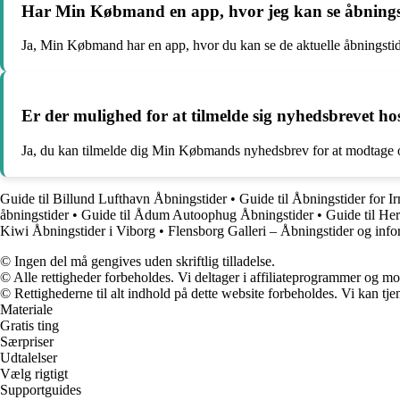
Har Min Købmand en app, hvor jeg kan se åbnings
Ja, Min Købmand har en app, hvor du kan se de aktuelle åbningstide
Er der mulighed for at tilmelde sig nyhedsbrevet 
Ja, du kan tilmelde dig Min Købmands nyhedsbrev for at modtage o
Guide til Billund Lufthavn Åbningstider
•
Guide til Åbningstider for I
åbningstider
•
Guide til Ådum Autoophug Åbningstider
•
Guide til He
Kiwi Åbningstider i Viborg
•
Flensborg Galleri – Åbningstider og info
© Ingen del må gengives uden skriftlig tilladelse.
© Alle rettigheder forbeholdes. Vi deltager i affiliateprogrammer og mo
© Rettighederne til alt indhold på dette website forbeholdes. Vi kan t
Materiale
Gratis ting
Særpriser
Udtalelser
Vælg rigtigt
Supportguides