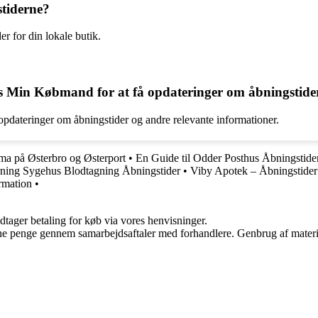
tiderne?
r for din lokale butik.
hos Min Købmand for at få opdateringer om åbningstide
pdateringer om åbningstider og andre relevante informationer.
rma på Østerbro og Østerport
•
En Guide til Odder Posthus Åbningstide
rning Sygehus Blodtagning Åbningstider
•
Viby Apotek – Åbningstider
rmation
•
dtager betaling for køb via vores henvisninger.
jene penge gennem samarbejdsaftaler med forhandlere. Genbrug af materi