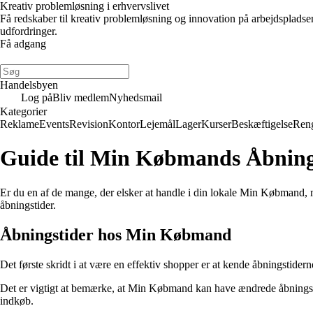
Kreativ problemløsning i erhvervslivet
Få redskaber til kreativ problemløsning og innovation på arbejdsplads
udfordringer.
Få adgang
Handelsbyen
Log på
Bliv medlem
Nyhedsmail
Kategorier
Reklame
Events
Revision
Kontor
Lejemål
Lager
Kurser
Beskæftigelse
Ren
Guide til Min Købmands Åbning
Er du en af de mange, der elsker at handle i din lokale Min Købmand, 
åbningstider.
Åbningstider hos Min Købmand
Det første skridt i at være en effektiv shopper er at kende åbningstide
Det er vigtigt at bemærke, at Min Købmand kan have ændrede åbningstide
indkøb.