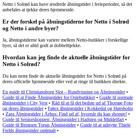
Netto i Solrød kan have ændrede åbningstider i ferieperioder, så det
anbefales at tjekke deres hjemmeside.
Er der forskel på åbningstiderne for Netto i Solrød
og Netto i andre byer?
Ja, åbningstiderne kan variere mellem Netto-butikker i forskellige
byer, så det er altid godt at dobbelttjekke.
Hvordan kan jeg finde de aktuelle åbningstider for
Netto i Solrød?
Du kan nemt finde de aktuelle åbningstider for Netto i Solrød på
deres officielle hjemmeside eller ved at ringe til butikken direkte.
En guide til Christiansborg Slot – Rundvisning og Åbningstider
•
Guide til at Finde Åbningstider for Ostebutikker
•
Guide til normale
åbningstider i City Vest
•
Råd til at få det bedste ud af Thorsøe Foto
og deres åbningstider
•
Føtex åbningstider i Kokkedal og Hørsholm
•
Zara Åbningstider i Århus: Find ud af, hvornår du kan shoppe!
•
Guide til Seniorshoppen: Åbningstider i Hadsten og Middelfart
•
Guide til Brugsen Torup Åbningstider
•
Guide til at udnytte Thiele
Fields åbningstider optimalt
•