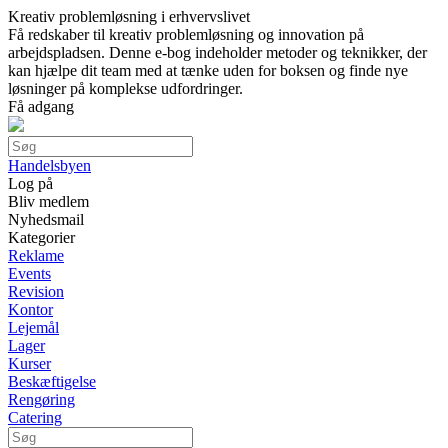
Kreativ problemløsning i erhvervslivet
Få redskaber til kreativ problemløsning og innovation på
arbejdspladsen. Denne e-bog indeholder metoder og teknikker, der
kan hjælpe dit team med at tænke uden for boksen og finde nye
løsninger på komplekse udfordringer.
Få adgang
Handelsbyen
Log på
Bliv medlem
Nyhedsmail
Kategorier
Reklame
Events
Revision
Kontor
Lejemål
Lager
Kurser
Beskæftigelse
Rengøring
Catering