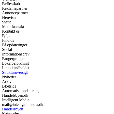
Fællesskab
Reklamepartner
Annoncepartner
Henviser
Støtte
Mediekontakt
Kontakt os
Følge
Find os
Få opdateringer
Social
Informationsbrev
Brugergruppe
Lokalbefolkning
Links i indholdet
Strukturoversigt
Nyheder
Arkiv
Blogside
Automatisk opdatering
Handelsbyen.dk
Intelligent Media
mail@intelligentmedia.dk
Handelsbyen
Kategorier