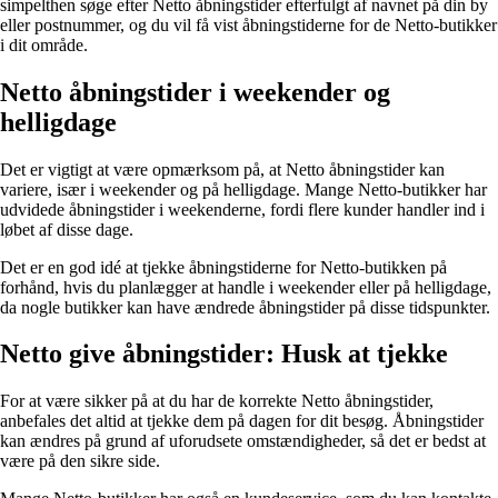
simpelthen søge efter Netto åbningstider efterfulgt af navnet på din by
eller postnummer, og du vil få vist åbningstiderne for de Netto-butikker
i dit område.
Netto åbningstider i weekender og
helligdage
Det er vigtigt at være opmærksom på, at Netto åbningstider kan
variere, især i weekender og på helligdage. Mange Netto-butikker har
udvidede åbningstider i weekenderne, fordi flere kunder handler ind i
løbet af disse dage.
Det er en god idé at tjekke åbningstiderne for Netto-butikken på
forhånd, hvis du planlægger at handle i weekender eller på helligdage,
da nogle butikker kan have ændrede åbningstider på disse tidspunkter.
Netto give åbningstider: Husk at tjekke
For at være sikker på at du har de korrekte Netto åbningstider,
anbefales det altid at tjekke dem på dagen for dit besøg. Åbningstider
kan ændres på grund af uforudsete omstændigheder, så det er bedst at
være på den sikre side.