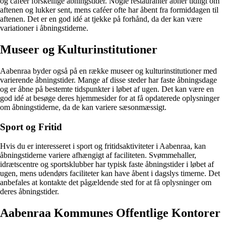
og caféer forskellige åbningstider. Nogle restauranter åbner tidligt om
aftenen og lukker sent, mens caféer ofte har åbent fra formiddagen til
aftenen. Det er en god idé at tjekke på forhånd, da der kan være
variationer i åbningstiderne.
Museer og Kulturinstitutioner
Aabenraa byder også på en række museer og kulturinstitutioner med
varierende åbningstider. Mange af disse steder har faste åbningsdage
og er åbne på bestemte tidspunkter i løbet af ugen. Det kan være en
god idé at besøge deres hjemmesider for at få opdaterede oplysninger
om åbningstiderne, da de kan variere sæsonmæssigt.
Sport og Fritid
Hvis du er interesseret i sport og fritidsaktiviteter i Aabenraa, kan
åbningstiderne variere afhængigt af faciliteten. Svømmehaller,
idrætscentre og sportsklubber har typisk faste åbningstider i løbet af
ugen, mens udendørs faciliteter kan have åbent i dagslys timerne. Det
anbefales at kontakte det pågældende sted for at få oplysninger om
deres åbningstider.
Aabenraa Kommunes Offentlige Kontorer