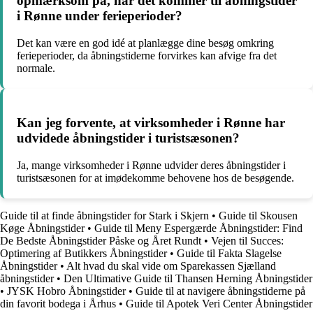
opmærksom på, når det kommer til åbningstider
i Rønne under ferieperioder?
Det kan være en god idé at planlægge dine besøg omkring
ferieperioder, da åbningstiderne forvirkes kan afvige fra det
normale.
Kan jeg forvente, at virksomheder i Rønne har
udvidede åbningstider i turistsæsonen?
Ja, mange virksomheder i Rønne udvider deres åbningstider i
turistsæsonen for at imødekomme behovene hos de besøgende.
Guide til at finde åbningstider for Stark i Skjern
•
Guide til Skousen
Køge Åbningstider
•
Guide til Meny Espergærde Åbningstider: Find
De Bedste Åbningstider Påske og Året Rundt
•
Vejen til Succes:
Optimering af Butikkers Åbningstider
•
Guide til Fakta Slagelse
Åbningstider
•
Alt hvad du skal vide om Sparekassen Sjælland
åbningstider
•
Den Ultimative Guide til Thansen Herning Åbningstider
•
JYSK Hobro Åbningstider
•
Guide til at navigere åbningstiderne på
din favorit bodega i Århus
•
Guide til Apotek Veri Center Åbningstider