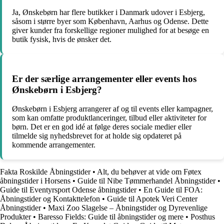
Ja, Ønskebørn har flere butikker i Danmark udover i Esbjerg,
såsom i større byer som København, Aarhus og Odense. Dette
giver kunder fra forskellige regioner mulighed for at besøge en
butik fysisk, hvis de ønsker det.
Er der særlige arrangementer eller events hos
Ønskebørn i Esbjerg?
Ønskebørn i Esbjerg arrangerer af og til events eller kampagner,
som kan omfatte produktlanceringer, tilbud eller aktiviteter for
børn. Det er en god idé at følge deres sociale medier eller
tilmelde sig nyhedsbrevet for at holde sig opdateret på
kommende arrangementer.
Fakta Roskilde Åbningstider
•
Alt, du behøver at vide om Føtex
åbningstider i Horsens
•
Guide til Nibe Tømmerhandel Åbningstider
•
Guide til Eventyrsport Odense åbningstider
•
En Guide til FOA:
Åbningstider og Kontakttelefon
•
Guide til Apotek Veri Center
Åbningstider
•
Maxi Zoo Slagelse – Åbningstider og Dyrevenlige
Produkter
•
Baresso Fields: Guide til åbningstider og mere
•
Posthus