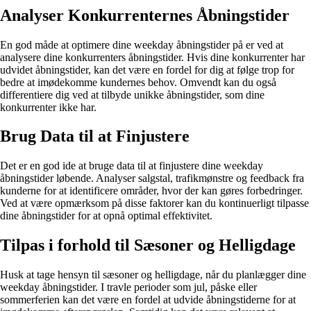
Analyser Konkurrenternes Åbningstider
En god måde at optimere dine weekday åbningstider på er ved at
analysere dine konkurrenters åbningstider. Hvis dine konkurrenter har
udvidet åbningstider, kan det være en fordel for dig at følge trop for
bedre at imødekomme kundernes behov. Omvendt kan du også
differentiere dig ved at tilbyde unikke åbningstider, som dine
konkurrenter ikke har.
Brug Data til at Finjustere
Det er en god ide at bruge data til at finjustere dine weekday
åbningstider løbende. Analyser salgstal, trafikmønstre og feedback fra
kunderne for at identificere områder, hvor der kan gøres forbedringer.
Ved at være opmærksom på disse faktorer kan du kontinuerligt tilpasse
dine åbningstider for at opnå optimal effektivitet.
Tilpas i forhold til Sæsoner og Helligdage
Husk at tage hensyn til sæsoner og helligdage, når du planlægger dine
weekday åbningstider. I travle perioder som jul, påske eller
sommerferien kan det være en fordel at udvide åbningstiderne for at