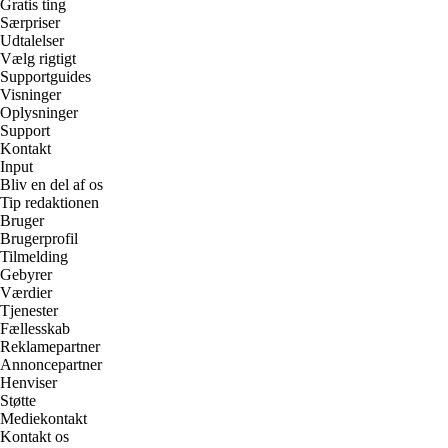
Gratis ting
Særpriser
Udtalelser
Vælg rigtigt
Supportguides
Visninger
Oplysninger
Support
Kontakt
Input
Bliv en del af os
Tip redaktionen
Bruger
Brugerprofil
Tilmelding
Gebyrer
Værdier
Tjenester
Fællesskab
Reklamepartner
Annoncepartner
Henviser
Støtte
Mediekontakt
Kontakt os