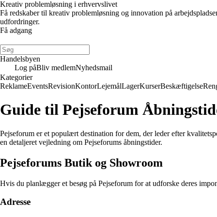
Kreativ problemløsning i erhvervslivet
Få redskaber til kreativ problemløsning og innovation på arbejdsplads
udfordringer.
Få adgang
Handelsbyen
Log på
Bliv medlem
Nyhedsmail
Kategorier
Reklame
Events
Revision
Kontor
Lejemål
Lager
Kurser
Beskæftigelse
Ren
Guide til Pejseforum Åbningstid
Pejseforum er et populært destination for dem, der leder efter kvalitetspe
en detaljeret vejledning om Pejseforums åbningstider.
Pejseforums Butik og Showroom
Hvis du planlægger et besøg på Pejseforum for at udforske deres impon
Adresse