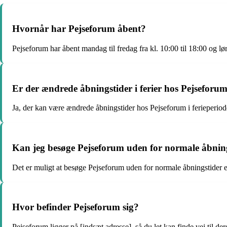
Hvornår har Pejseforum åbent?
Pejseforum har åbent mandag til fredag fra kl. 10:00 til 18:00 og lør
Er der ændrede åbningstider i ferier hos Pejseforu
Ja, der kan være ændrede åbningstider hos Pejseforum i ferieperiode
Kan jeg besøge Pejseforum uden for normale åbnin
Det er muligt at besøge Pejseforum uden for normale åbningstider ef
Hvor befinder Pejseforum sig?
Pejseforum ligger på [indsæt adresse], så du let kan finde vej til d