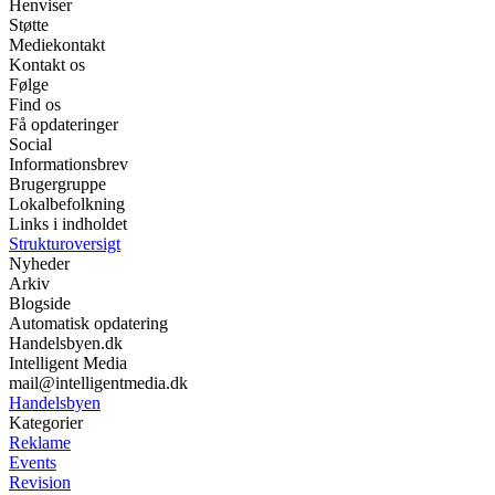
Henviser
Støtte
Mediekontakt
Kontakt os
Følge
Find os
Få opdateringer
Social
Informationsbrev
Brugergruppe
Lokalbefolkning
Links i indholdet
Strukturoversigt
Nyheder
Arkiv
Blogside
Automatisk opdatering
Handelsbyen.dk
Intelligent Media
mail@intelligentmedia.dk
Handelsbyen
Kategorier
Reklame
Events
Revision