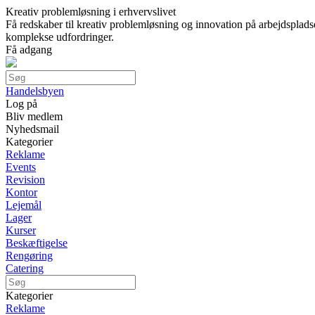
Kreativ problemløsning i erhvervslivet
Få redskaber til kreativ problemløsning og innovation på arbejdsplad
komplekse udfordringer.
Få adgang
Handelsbyen
Log på
Bliv medlem
Nyhedsmail
Kategorier
Reklame
Events
Revision
Kontor
Lejemål
Lager
Kurser
Beskæftigelse
Rengøring
Catering
Kategorier
Reklame