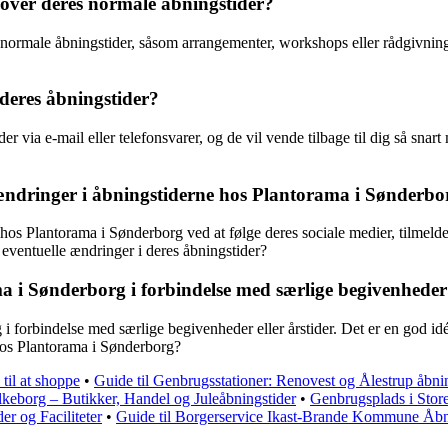
 over deres normale åbningstider?
 normale åbningstider, såsom arrangementer, workshops eller rådgivning.
deres åbningstider?
r via e-mail eller telefonsvarer, og de vil vende tilbage til dig så sna
ændringer i åbningstiderne hos Plantorama i Sønderbo
hos Plantorama i Sønderborg ved at følge deres sociale medier, tilmeld
eventuelle ændringer i deres åbningstider?
 i Sønderborg i forbindelse med særlige begivenheder e
i forbindelse med særlige begivenheder eller årstider. Det er en god id
hos Plantorama i Sønderborg?
 til at shoppe
•
Guide til Genbrugsstationer: Renovest og Ålestrup åbni
ilkeborg – Butikker, Handel og Juleåbningstider
•
Genbrugsplads i Stor
er og Faciliteter
•
Guide til Borgerservice Ikast-Brande Kommune Åbn