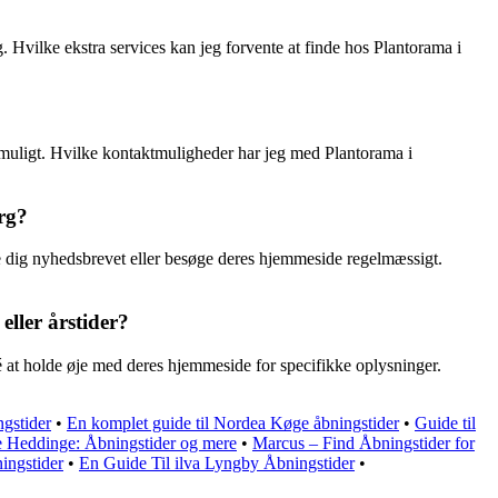
 Hvilke ekstra services kan jeg forvente at finde hos Plantorama i
rt muligt. Hvilke kontaktmuligheder har jeg med Plantorama i
rg?
e dig nyhedsbrevet eller besøge deres hjemmeside regelmæssigt.
ller årstider?
é at holde øje med deres hjemmeside for specifikke oplysninger.
ngstider
•
En komplet guide til Nordea Køge åbningstider
•
Guide til
e Heddinge: Åbningstider og mere
•
Marcus – Find Åbningstider for
ingstider
•
En Guide Til ilva Lyngby Åbningstider
•