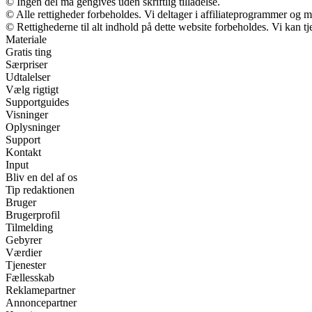
© Ingen del må gengives uden skriftlig tilladelse.
© Alle rettigheder forbeholdes. Vi deltager i affiliateprogrammer og m
© Rettighederne til alt indhold på dette website forbeholdes. Vi kan 
Materiale
Gratis ting
Særpriser
Udtalelser
Vælg rigtigt
Supportguides
Visninger
Oplysninger
Support
Kontakt
Input
Bliv en del af os
Tip redaktionen
Bruger
Brugerprofil
Tilmelding
Gebyrer
Værdier
Tjenester
Fællesskab
Reklamepartner
Annoncepartner