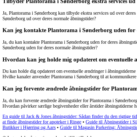
Tilbyder Plantorama i Sønderborg ekstra services ud
Ja, Plantorama i Sønderborg kan tilbyde ekstra services ud over deres
Sønderborg ud over deres normale åbningstider?
Kan jeg kontakte Plantorama i Sønderborg uden for 
Ja, du kan kontakte Plantorama i Sønderborg uden for deres åbningstide
Sønderborg uden for deres normale åbningstider?
Hvordan kan jeg holde mig opdateret om eventuelle 
Du kan holde dig opdateret om eventuelle ændringer i åbningstiderne 
Hvilke kanaler anvender Plantorama i Sønderborg til at kommunikere 
Kan jeg forvente ændrede åbningstider for Plantorama
Ja, du kan forvente ændrede åbningstider for Plantorama i Sønderborg 
Hvordan påvirker særlige begivenheder eller årstider åbningstiderne 
En guide til Jack & Jones åbningstider: Sådan finder du den rigtige tid
at finde åbningstider for apoteker i Ringe
•
Guide til Åbningstider i S
Butikker i Hjørring og Aars
•
Guide til Magasin Parkering: Åbningstid