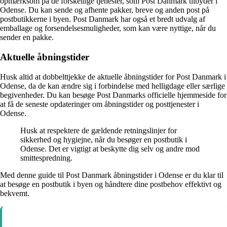
opmærksom på de forskellige tjenester, som Post Danmark tilbyder i
Odense. Du kan sende og afhente pakker, breve og anden post på
postbutikkerne i byen. Post Danmark har også et bredt udvalg af
emballage og forsendelsesmuligheder, som kan være nyttige, når du
sender en pakke.
Aktuelle åbningstider
Husk altid at dobbelttjekke de aktuelle åbningstider for Post Danmark i
Odense, da de kan ændre sig i forbindelse med helligdage eller særlige
begivenheder. Du kan besøge Post Danmarks officielle hjemmeside for
at få de seneste opdateringer om åbningstider og posttjenester i
Odense.
Husk at respektere de gældende retningslinjer for
sikkerhed og hygiejne, når du besøger en postbutik i
Odense. Det er vigtigt at beskytte dig selv og andre mod
smittespredning.
Med denne guide til Post Danmark åbningstider i Odense er du klar til
at besøge en postbutik i byen og håndtere dine postbehov effektivt og
bekvemt.