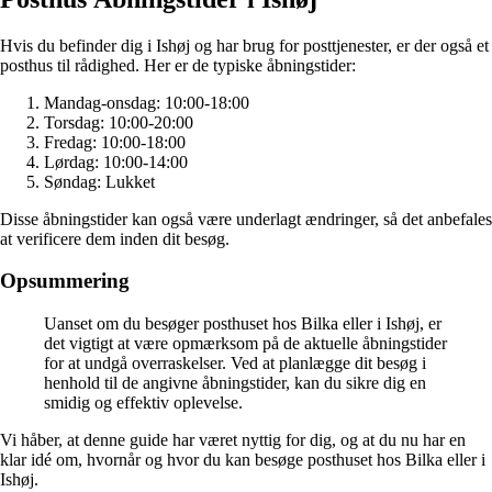
Hvis du befinder dig i Ishøj og har brug for posttjenester, er der også et
posthus til rådighed. Her er de typiske åbningstider:
Mandag-onsdag: 10:00-18:00
Torsdag: 10:00-20:00
Fredag: 10:00-18:00
Lørdag: 10:00-14:00
Søndag: Lukket
Disse åbningstider kan også være underlagt ændringer, så det anbefales
at verificere dem inden dit besøg.
Opsummering
Uanset om du besøger posthuset hos Bilka eller i Ishøj, er
det vigtigt at være opmærksom på de aktuelle åbningstider
for at undgå overraskelser. Ved at planlægge dit besøg i
henhold til de angivne åbningstider, kan du sikre dig en
smidig og effektiv oplevelse.
Vi håber, at denne guide har været nyttig for dig, og at du nu har en
klar idé om, hvornår og hvor du kan besøge posthuset hos Bilka eller i
Ishøj.