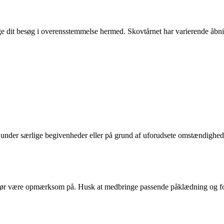
ge dit besøg i overensstemmelse hermed. Skovtårnet har varierende åbnin
nder særlige begivenheder eller på grund af uforudsete omstændigheder
du bør være opmærksom på. Husk at medbringe passende påklædning og fo