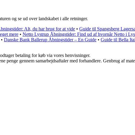
uren og se ud over landskabet i alle retninger.
ningstider: Alt, du har brug for at vide
•
Guide til Spangsberg Lagersa
meget mere
•
Netto Lystrup Åbningstider: Find ud af hvornår Netto i Lys
•
Danske Bank Ballerup Åbningstider – En Guide
•
Guide til Bella It
odtager betaling for køb via vores henvisninger.
tjene penge gennem samarbejdsaftaler med forhandlere. Genbrug af mater