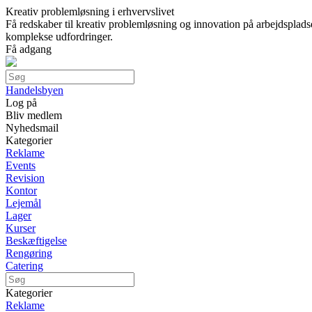
Kreativ problemløsning i erhvervslivet
Få redskaber til kreativ problemløsning og innovation på arbejdsplad
komplekse udfordringer.
Få adgang
Handelsbyen
Log på
Bliv medlem
Nyhedsmail
Kategorier
Reklame
Events
Revision
Kontor
Lejemål
Lager
Kurser
Beskæftigelse
Rengøring
Catering
Kategorier
Reklame