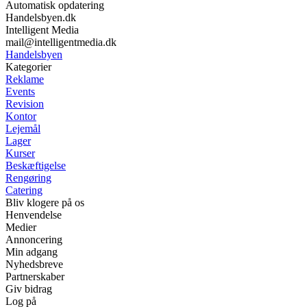
Automatisk opdatering
Handelsbyen.dk
Intelligent Media
mail@intelligentmedia.dk
Handelsbyen
Kategorier
Reklame
Events
Revision
Kontor
Lejemål
Lager
Kurser
Beskæftigelse
Rengøring
Catering
Bliv klogere på os
Henvendelse
Medier
Annoncering
Min adgang
Nyhedsbreve
Partnerskaber
Giv bidrag
Log på