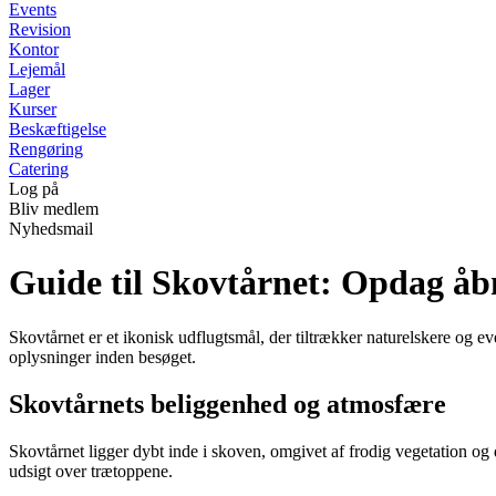
Events
Revision
Kontor
Lejemål
Lager
Kurser
Beskæftigelse
Rengøring
Catering
Log på
Bliv medlem
Nyhedsmail
Guide til Skovtårnet: Opdag åb
Skovtårnet er et ikonisk udflugtsmål, der tiltrækker naturelskere og eve
oplysninger inden besøget.
Skovtårnets beliggenhed og atmosfære
Skovtårnet ligger dybt inde i skoven, omgivet af frodig vegetation og
udsigt over trætoppene.