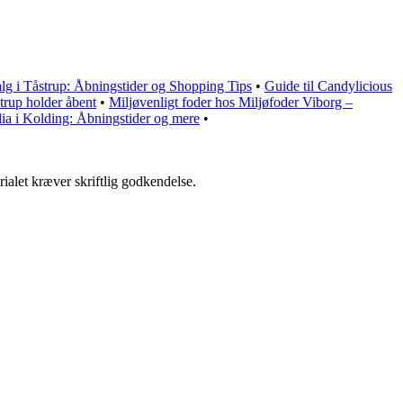
lg i Tåstrup: Åbningstider og Shopping Tips
•
Guide til Candylicious
trup holder åbent
•
Miljøvenligt foder hos Miljøfoder Viborg –
alia i Kolding: Åbningstider og mere
•
ialet kræver skriftlig godkendelse.