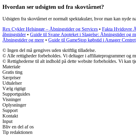
Hvordan ser udsigten ud fra skovtårnet?
Udsigten fra skovtårnet er normalt spektakulær, hvor man kan nyde nat
Rex Cykler Helsingør – Åbningstider og Services
•
Fakta Hvidovre Åb
åbningstider
•
Guide til Svane Apoteket i Slagelse: Åbningstider og 
Åbningstider og mere
•
Guide til GameStop købstid i Amager Centret
© Ingen del må gengives uden skriftlig tilladelse.
© Alle rettigheder forbeholdes. Vi deltager i affiliateprogrammer og m
© Rettighederne til alt indhold på dette website forbeholdes. Vi kan 
Materiale
Gratis ting
Særpriser
Udtalelser
Vælg rigtigt
Supportguides
Visninger
Oplysninger
Support
Kontakt
Input
Bliv en del af os
Tip redaktionen