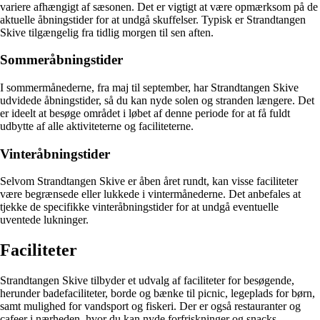
variere afhængigt af sæsonen. Det er vigtigt at være opmærksom på de
aktuelle åbningstider for at undgå skuffelser. Typisk er Strandtangen
Skive tilgængelig fra tidlig morgen til sen aften.
Sommeråbningstider
I sommermånederne, fra maj til september, har Strandtangen Skive
udvidede åbningstider, så du kan nyde solen og stranden længere. Det
er ideelt at besøge området i løbet af denne periode for at få fuldt
udbytte af alle aktiviteterne og faciliteterne.
Vinteråbningstider
Selvom Strandtangen Skive er åben året rundt, kan visse faciliteter
være begrænsede eller lukkede i vintermånederne. Det anbefales at
tjekke de specifikke vinteråbningstider for at undgå eventuelle
uventede lukninger.
Faciliteter
Strandtangen Skive tilbyder et udvalg af faciliteter for besøgende,
herunder badefaciliteter, borde og bænke til picnic, legeplads for børn,
samt mulighed for vandsport og fiskeri. Der er også restauranter og
cafeer i nærheden, hvor du kan nyde forfriskninger og snacks.